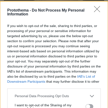
Protothema -
Do Not Process My Personal
Information
If you wish to opt-out of the sale, sharing to third parties, or
processing of your personal or sensitive information for
targeted advertising by us, please use the below opt-out
section to confirm your selection. Please note that after your
opt-out request is processed you may continue seeing
interest-based ads based on personal information utilized by
us or personal information disclosed to third parties prior to
your opt-out. You may separately opt-out of the further
disclosure of your personal information by third parties on the
IAB’s list of downstream participants. This information may
also be disclosed by us to third parties on the
IAB’s List of
Downstream Participants
that may further disclose it to other
third parties.
17
30.04.2024, 19:37
Η Σοφία Χατζηπαντελή φωτογραφίζεται με εσώρουχα
Please note that this website/app uses one or more Google
Personal Data Processing Opt Outs
μπροστά στον καθρέφτη
services and may gather and store information including but
not limited to your visit or usage behaviour. You may click to
I want to opt-out of the Sharing of my
Δείτε το story που ανάρτησε στο Instagram