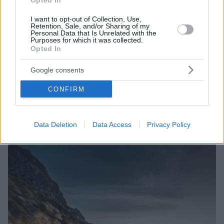
Opted In
I want to opt-out of Collection, Use,
Retention, Sale, and/or Sharing of my
Personal Data that Is Unrelated with the
Purposes for which it was collected.
31.01.2021, 13:30
Opted In
Ψηφιακά σενάρια για το νέο Skoda Fabia
Google consents
Το νέο Skoda Fabia βρίσκεται πλέον στο τελικό
στάδιο εξέλιξης όμως ακόμα δεν έχουμε σαφή
CONFIRM
ένδειξη της εικόνας του, κάτι που ωθεί αρκετούς
σχεδιαστές στη δημιουργία των δικών τους πιθανών
εκδοχών όπως η συγκεκριμένη ψηφιακή απεικόνιση
Data Deletion
Data Access
Privacy Policy
που αναρτήθηκε σε ρώσικη ιστοσελίδα.