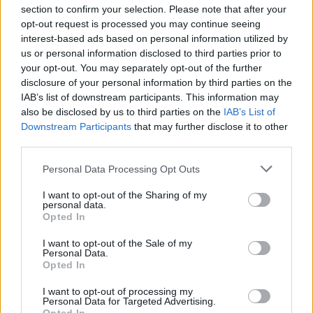
του ανεξάρτητου ευρωπαϊκού οργανισμού EuroNCAP
section to confirm your selection. Please note that after your
σημείωσε η νέα Fabia συνεχίζοντας την παράδοση
opt-out request is processed you may continue seeing
της Skoda στον τομέα της ασφάλειας.
interest-based ads based on personal information utilized by
us or personal information disclosed to third parties prior to
your opt-out. You may separately opt-out of the further
disclosure of your personal information by third parties on the
IAB’s list of downstream participants. This information may
also be disclosed by us to third parties on the
IAB’s List of
Downstream Participants
that may further disclose it to other
third parties.
Please note that this website/app uses one or more Google
Personal Data Processing Opt Outs
services and may gather and store information including but
not limited to your visit or usage behaviour. You may click to
I want to opt-out of the Sharing of my
personal data.
grant or deny consent to Google and its third-party tags to
Opted In
use your data for below specified purposes in below Google
consent section.
I want to opt-out of the Sale of my
Personal Data.
Opted In
I want to opt-out of processing my
Personal Data for Targeted Advertising.