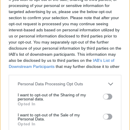
Η 13χρονη κόρη της Κριστίνα Άπλγκεϊτ διαγνώστηκε με
processing of your personal or sensitive information for
το σύνδρομο ορθοστατικής ταχυκαρδίας
targeted advertising by us, please use the below opt-out
Το μισώ αυτό για σένα, αγάπη μου, είπε η ηθοποιός
section to confirm your selection. Please note that after your
στην κόρη της
opt-out request is processed you may continue seeing
interest-based ads based on personal information utilized by
us or personal information disclosed to third parties prior to
your opt-out. You may separately opt-out of the further
disclosure of your personal information by third parties on the
IAB’s list of downstream participants. This information may
also be disclosed by us to third parties on the
IAB’s List of
Downstream Participants
that may further disclose it to other
third parties.
Please note that this website/app uses one or more Google
Personal Data Processing Opt Outs
services and may gather and store information including but
not limited to your visit or usage behaviour. You may click to
I want to opt-out of the Sharing of my
personal data.
grant or deny consent to Google and its third-party tags to
Opted In
use your data for below specified purposes in below Google
consent section.
I want to opt-out of the Sale of my
Personal Data.
Opted In