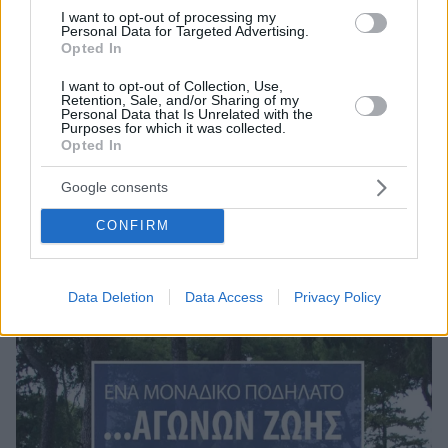
I want to opt-out of processing my
Personal Data for Targeted Advertising.
Opted In
I want to opt-out of Collection, Use,
Retention, Sale, and/or Sharing of my
Personal Data that Is Unrelated with the
19.09.2019, 12:58
Purposes for which it was collected.
Πολλαπλή Σκλήρυνση και Μητρότητα: Το θαύμα που
Opted In
συντελείται όταν η λογική συναντά το συναίσθημα
Google consents
Μπορεί η Ιατρική να απέχει ακόμα από την ίαση της
Πολλαπλής Σκλήρυνσης αλλά έχει καταφέρει να
CONFIRM
προσφέρει μια καλύτερη ποιότητα ζωής στους
ασθενείς, που δεν διστάζουν πια να «ζήσουν τη ζωή
τους με μικρές τροποποιήσεις» καταρρίπτοντας
Data Deletion
Data Access
Privacy Policy
ταμπού και αποκτώντας οικογένεια