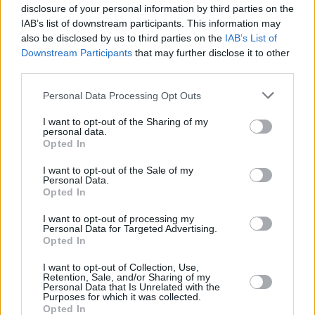
disclosure of your personal information by third parties on the
IAB’s list of downstream participants. This information may
also be disclosed by us to third parties on the
IAB’s List of
Downstream Participants
that may further disclose it to other
third parties.
Please note that this website/app uses one or more Google
Personal Data Processing Opt Outs
services and may gather and store information including but
not limited to your visit or usage behaviour. You may click to
I want to opt-out of the Sharing of my
personal data.
grant or deny consent to Google and its third-party tags to
Opted In
use your data for below specified purposes in below Google
consent section.
I want to opt-out of the Sale of my
Personal Data.
Opted In
I want to opt-out of processing my
Personal Data for Targeted Advertising.
Opted In
I want to opt-out of Collection, Use,
Retention, Sale, and/or Sharing of my
Personal Data that Is Unrelated with the
Purposes for which it was collected.
Opted In
17.05.2021, 10:22