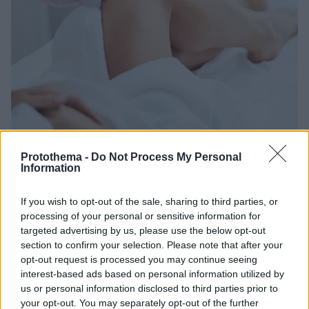
Protothema -
Do Not Process My Personal
12.05.2023, 19:42
Information
Ευρυαγγείες: Πότε το ενδοαυλικό laser πρέπει να
προηγείται της σκληροθεραπείας
If you wish to opt-out of the sale, sharing to third parties, or
Τις διαφορετικές θεραπευτικές μεθόδους για την
processing of your personal or sensitive information for
αντιμετώπιση των ευρυαγγειών αναλύει ο κ.
targeted advertising by us, please use the below opt-out
section to confirm your selection. Please note that after your
Κωνσταντίνος Ξηρομερίτης, Αγγειοχειρουργός -
opt-out request is processed you may continue seeing
Διδάκτωρ του Πανεπιστημίου Αθηνών και Διευθυντής
interest-based ads based on personal information utilized by
της Δ' Αγγειοχειρουργικής Κλινικής - Ενδοαυλικό
us or personal information disclosed to third parties prior to
Laser Φλεβικών Παθήσεων του Metropolitan General
your opt-out. You may separately opt-out of the further