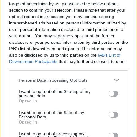
targeted advertising by us, please use the below opt-out
Τα τηγάνια, οι κατσαρόλες και οι κούπες από χαλκό
section to confirm your selection. Please note that after your
έχουν χάσει τη λάμψη και το εντυπωσιακό τους
opt-out request is processed you may continue seeing
χρώμα; Σας δίνουμε απλές χρηστικές συμβουλές για
interest-based ads based on personal information utilized by
να γίνουν και πάλι σαν καινούργια!
us or personal information disclosed to third parties prior to
your opt-out. You may separately opt-out of the further
disclosure of your personal information by third parties on the
IAB’s list of downstream participants. This information may
also be disclosed by us to third parties on the
IAB’s List of
Downstream Participants
that may further disclose it to other
third parties.
Please note that this website/app uses one or more Google
Personal Data Processing Opt Outs
services and may gather and store information including but
not limited to your visit or usage behaviour. You may click to
I want to opt-out of the Sharing of my
personal data.
grant or deny consent to Google and its third-party tags to
Opted In
use your data for below specified purposes in below Google
consent section.
I want to opt-out of the Sale of my
Personal Data.
Opted In
I want to opt-out of processing my