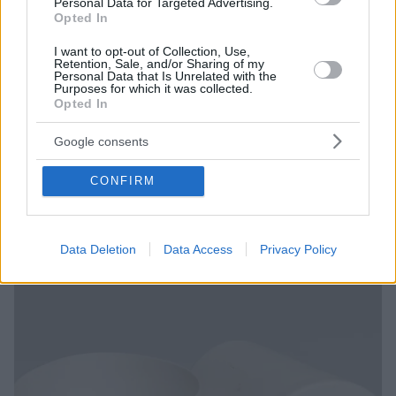
Personal Data for Targeted Advertising.
Opted In
I want to opt-out of Collection, Use,
Retention, Sale, and/or Sharing of my
Personal Data that Is Unrelated with the
Purposes for which it was collected.
Opted In
11.03.2020, 00:00
Είναι τα σκεύη στις κουζίνες των γραφείων πιο βρώμικα
Google consents
και από τουαλέτα;
Μάλλον θα δυσκολευτείς να τα
CONFIRM
ξαναχρησιμοποιήσεις, αφού διαβάσεις τα
σοκαριστικά αποτελέσματα πρόσφατης βρετανικής
έρευνας.
Data Deletion
Data Access
Privacy Policy