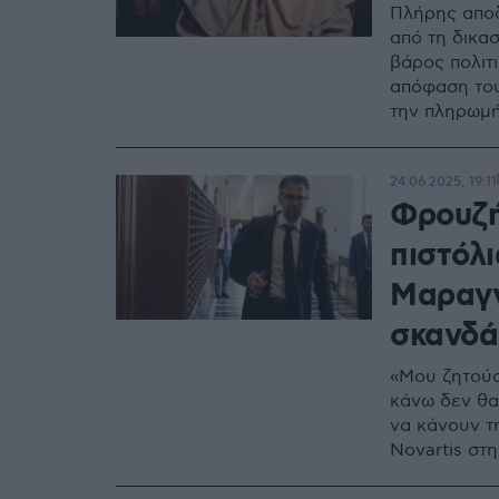
Πλήρης απο
από τη δικα
βάρος πολιτ
απόφαση του
την πληρωμή
24.06.2025, 19:11
Φρουζή
πιστόλι
Μαραγγ
σκανδά
«Μου ζητούσ
κάνω δεν θα
να κάνουν τη
Novartis στ