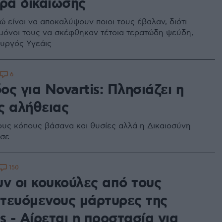
έρα δικαίωσης
ώ είναι να αποκαλύψουν ποιοι τους έβαλαν, διότι
 μόνοι τους να σκέφθηκαν τέτοια τερατώδη ψεύδη,
ουργός Υγεάις
6
ς για Novartis: Πλησιάζει η
ς αλήθειας
ους κόπους βάσανα και θυσίες αλλά η Δικαιοσύνη
ισε
150
υν οι κουκούλες από τους
τευόμενους μάρτυρες της
s - Αίρεται η προστασία για