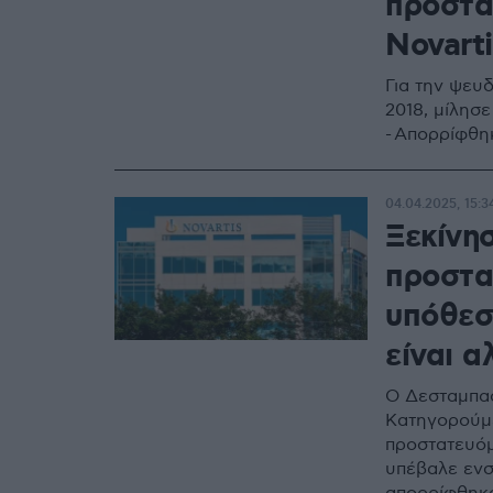
προστα
Novarti
Για την ψευδ
2018, μίλησ
- Απορρίφθη
04.04.2025, 15:3
Ξεκίνη
προστα
υπόθεσ
είναι α
Ο Δεσταμπασ
Κατηγορούμε
προστατευόμ
υπέβαλε ενστ