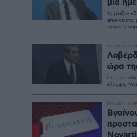
μία ημ
Το μείζον εδ
αποκλείεται
τόνισε ο υπ
24.10.2024, 16:03
Λοβέρδο
ώρα τη
Πέρασα χίλι
έλαμψε, τόν
24.10.2024, 15:18
Βγαίνο
προστα
Novarti