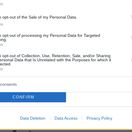
 η άρση στο καθεστώς προστατευόμενου μάρτυρα για
In
ασίδη και τη Μαραγγέλη
o opt-out of the Sale of my Personal Data.
In
404
πασίδης ο «Σαράφης»,
to opt-out of processing my Personal Data for Targeted
ing.
έλη η «Κελέση»: Το έγγραφο
In
ονομικής Εισαγγελίας με τα
o opt-out of Collection, Use, Retention, Sale, and/or Sharing
ersonal Data that Is Unrelated with the Purposes for which it
lected.
α των κουκουλοφόρων της
In
s
consents
 η άρση στο καθεστώς προστατευόμενου μάρτυρα - Η
 Ποινικό Κώδικα που δίνει τη δυνατότητα άρσης
CONFIRM
9
Data Deletion
Data Access
Privacy Policy
Γεωργιάδης για Novartis: Είναι