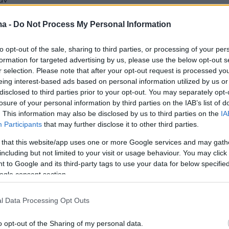
αν
ma -
Do Not Process My Personal Information
79
8
ώλιο του δικαστηρίου χωρίς
to opt-out of the sale, sharing to third parties, or processing of your per
formation for targeted advertising by us, please use the below opt-out s
λα «Κελέση» και «Σαράφης»
r selection. Please note that after your opt-out request is processed y
eing interest-based ads based on personal information utilized by us or
τους κατέθεταν ψευδή στοιχεία σχετικά με την
disclosed to third parties prior to your opt-out. You may separately opt-
 απέκρυψαν την αλήθεια», αναφέρει για τις
losure of your personal information by third parties on the IAB’s list of
τους, με τις οποίες κρέμασαν στα μανταλάκια τα δέκα
. This information may also be disclosed by us to third parties on the
IA
όσωπα, το κλητήριο θέσπισμα της Εισαγγελίας που
Participants
that may further disclose it to other third parties.
πει σε δίκη στις 7 Μαρτίου
 that this website/app uses one or more Google services and may gath
including but not limited to your visit or usage behaviour. You may click 
285
 to Google and its third-party tags to use your data for below specifi
βγαλε η εισαγγελέας τις
ogle consent section.
λες σε «Κελέση» και «Σαράφη»
l Data Processing Opt Outs
Novartis
o opt-out of the Sharing of my personal data.