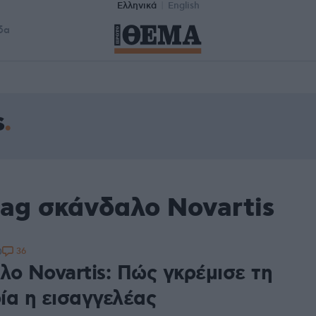
Ελληνικά
English
δα
s
tag σκάνδαλο Novartis
36
0
λο Novartis: Πώς γκρέμισε τη
ία η εισαγγελέας