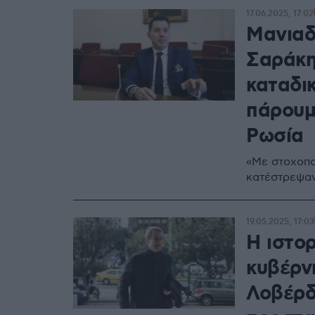
17.06.2025, 17:02
Μανιαδ
Σαράκης
καταδι
πάρουμ
Ρωσία
«Με στοχοπο
κατέστρεψαν
19.05.2025, 17:03
Η ιστορ
κυβέρνη
Λοβέρδ