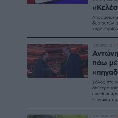
«Κελέσ
Αποφασίστηκ
δυο αυτών μ
χαρακτηρίζο
15.10.2024, 17:01
Αντώνη
πάω μέχ
«πηγαδ
Σάλος στα so
δεύτερο tre
πρωθυπουργό
«Γυναίκα τη
14.10.2024, 19:12