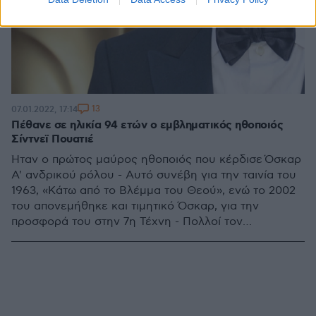
13
07.01.2022, 17:14
Πέθανε σε ηλικία 94 ετών ο εμβληματικός ηθοποιός
Σίντνεϊ Πουατιέ
Ήταν ο πρώτος μαύρος ηθοποιός που κέρδισε Όσκαρ
Α' ανδρικού ρόλου - Αυτό συνέβη για την ταινία του
1963, «Κάτω από το Βλέμμα του Θεού», ενώ το 2002
του απονεμήθηκε και τιμητικό Όσκαρ, για την
προσφορά του στην 7η Τέχνη - Πολλοί τον
αποκαλούσαν «Μάρτιν Λούθερ Κινγκ» του
κινηματογράφου