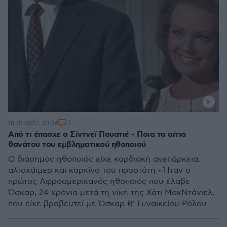
1
18.01.2022, 23:36
Από τι έπασχε ο Σίντνεϊ Πουατιέ - Ποια τα αίτια
θανάτου του εμβληματικού ηθοποιού
Ο διάσημος ηθοποιός είχε καρδιακή ανεπάρκεια,
αλτσχάιμερ και καρκίνο του προστάτη - Ήταν ο
πρώτος Αφροαμερικανός ηθοποιός που έλαβε
Όσκαρ, 24 χρόνια μετά τη νίκη της Χάτι ΜακΝτάνιελ,
που είχε βραβευτεί με Όσκαρ Β' Γυναικείου Ρόλου το
1939 - Ήταν επίσης σκηνοθέτης, συγγραφέας και
διπλωμάτης