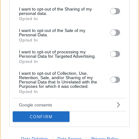
services and may gather and store information including but
Σίντεϊ Πουατιέ: «Αντίο» στον ηθοποιό που έσπασε το
not limited to your visit or usage behaviour. You may click to
I want to opt-out of the Sharing of my
ταμπού του χρώματος στο Χόλιγουντ
personal data.
grant or deny consent to Google and its third-party tags to
Opted In
Τα προσωπικά ρεκόρ του, οι πιο δημοφιλείς ταινίες
use your data for below specified purposes in below Google
του και ο καθοριστικός ρόλος που διαδραμάτισε στον
consent section.
I want to opt-out of the Sale of my
αγώνα των Αφροαμερικανών για ίσες ευκαιρίες
Personal Data.
Opted In
I want to opt-out of processing my
Personal Data for Targeted Advertising.
Opted In
I want to opt-out of Collection, Use,
Retention, Sale, and/or Sharing of my
Personal Data that Is Unrelated with the
Purposes for which it was collected.
Opted In
Google consents
CONFIRM
Data Deletion
Data Access
Privacy Policy