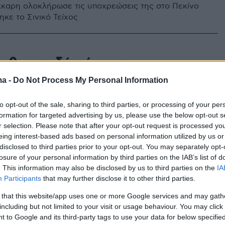
καρη ολοκλήρωσε τις υποχρεώσεις της στο Πεκίνο
ηκε το Σινικό Τείχος
φθησαν δύο άτομα που
ν… παράκαμψη μέσα στο Σινικό
ma -
Do Not Process My Personal Information
to opt-out of the sale, sharing to third parties, or processing of your per
formation for targeted advertising by us, please use the below opt-out s
ντες παραδέχθηκαν ότι χρησιμοποίησαν εκσκαφέα
r selection. Please note that after your opt-out request is processed y
ουν τρύπα σε τμήμα του Τείχους – Υποστήριξαν ότι η
eing interest-based ads based on personal information utilized by us or
ράκαμψης είχε στόχο να μειώσει τον χρόνο
disclosed to third parties prior to your opt-out. You may separately opt-
 των κατοίκων
losure of your personal information by third parties on the IAB’s list of
. This information may also be disclosed by us to third parties on the
IA
Participants
that may further disclose it to other third parties.
 that this website/app uses one or more Google services and may gath
including but not limited to your visit or usage behaviour. You may click 
 to Google and its third-party tags to use your data for below specifi