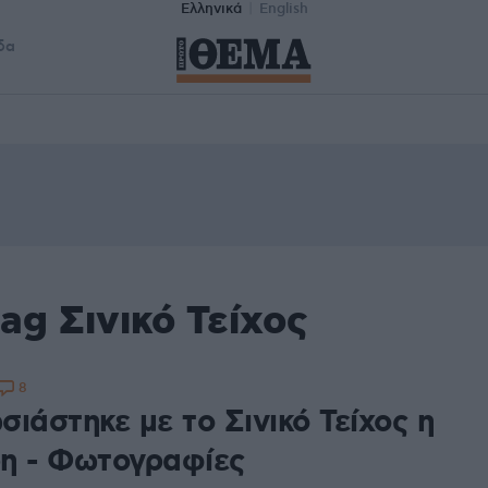
Ελληνικά
English
δα
ag Σινικό Τείχος
8
ιάστηκε με το Σινικό Τείχος η
η - Φωτογραφίες