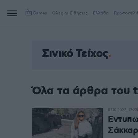
Games
Όλες οι Ειδήσεις
Ελλάδα
Πρωτοσέλι
Σινικό Τείχος
Όλα τα άρθρα του t
07.10.2023, 17:22
Εντυπωσ
Σάκκαρ