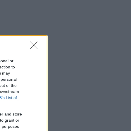
sonal or
ection to
ou may
 personal
out of the
 downstream
B’s List of
er and store
to grant or
ed purposes