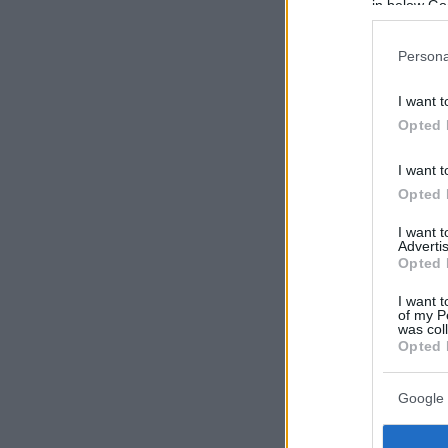
in below Go
Persona
I want t
Opted 
I want t
Opted 
I want 
Advertis
Opted 
I want t
of my P
was col
Opted 
Google 