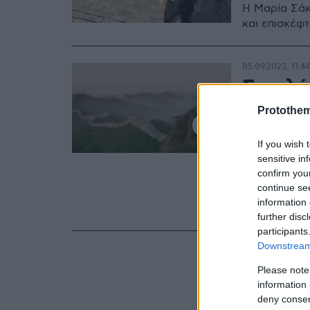
Η Μαρία Σάκ
και επισκέφτ
05.09.2023, 11:44
Συνελή
έσκαβα
Protothe
Τείχος
If you wish 
sensitive in
Οι συλληφθέ
confirm you
για να ανοίξ
continue se
διάνοιξη πα
information 
μετακίνησης
further disc
participants
Downstream 
Please note
information 
deny consent