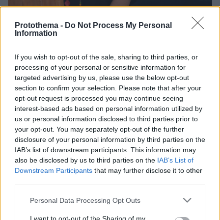
Protothema -
Do Not Process My Personal
Information
18.07.2023, 19:07
If you wish to opt-out of the sale, sharing to third parties, or
Σίλα Αλεξίου: «Ήρθε η ώρα, να εκσυγχρονίσουμε την
processing of your personal or sensitive information for
Αίγινα, διατηρώντας την ταυτότητα και τον χαρακτήρα
targeted advertising by us, please use the below opt-out
της»
section to confirm your selection. Please note that after your
«Αίγινα 2028/Σχεδιάζοντας το μέλλον» ήταν ο τίτλος
opt-out request is processed you may continue seeing
της διημερίδας που οργάνωσε η υποψήφια δήμαρχος
interest-based ads based on personal information utilized by
us or personal information disclosed to third parties prior to
Αίγινας, Σίλα Αλεξίου, στο νησί του Σαρωνικού
your opt-out. You may separately opt-out of the further
disclosure of your personal information by third parties on the
IAB’s list of downstream participants. This information may
also be disclosed by us to third parties on the
IAB’s List of
Downstream Participants
that may further disclose it to other
third parties.
Please note that this website/app uses one or more Google
Personal Data Processing Opt Outs
services and may gather and store information including but
not limited to your visit or usage behaviour. You may click to
I want to opt-out of the Sharing of my