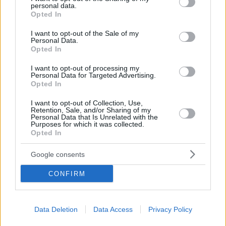
personal data.
grant or deny consent to Google and its third-party tags to
Opted In
use your data for below specified purposes in below Google
consent section.
I want to opt-out of the Sale of my
Personal Data.
Opted In
I want to opt-out of processing my
Personal Data for Targeted Advertising.
Opted In
I want to opt-out of Collection, Use,
Retention, Sale, and/or Sharing of my
Personal Data that Is Unrelated with the
Purposes for which it was collected.
Opted In
10.07.2023, 15:47
Google consents
Διημερίδα για την «Αίγινα 2028»
Διημερίδα Ανοιχτού Διαλόγου με τον συμβολικό και
CONFIRM
ουσιαστικό τίτλο «Αίγινα 2028» θα διεξαχθεί την
Παρασκευή 14 και το Σάββατο 15 Ιουλίου στο νησί
Data Deletion
Data Access
Privacy Policy