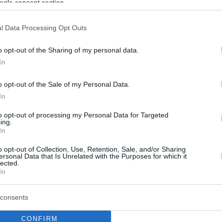
ogle consent section.
υν
l Data Processing Opt Outs
«Ο Μεγάλος Αμερικανικός Οργασμός» καλεί τις
ς να πάνε... ικανοποιημένες να ψηφίσουν
o opt-out of the Sharing of my personal data.
In
o opt-out of the Sale of my Personal Data.
In
to opt-out of processing my Personal Data for Targeted
ing.
In
o opt-out of Collection, Use, Retention, Sale, and/or Sharing
ersonal Data that Is Unrelated with the Purposes for which it
lected.
In
consents
CONFIRM