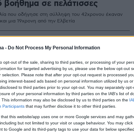
ό βοήθημα σε πελάτισσες
λία που οδήγησε στη σύλληψη του 42χρονου έκαναν
και μια 19χρονη από την Ελβετία
1
υνσότο διαφημίζει sex shop και
ma -
Do Not Process My Personal Information
πει «κάντε έρωτα, όχι πόλεμο»
to opt-out of the sale, sharing to third parties, or processing of your per
βίντεο
formation for targeted advertising by us, please use the below opt-out s
r selection. Please note that after your opt-out request is processed y
eing interest-based ads based on personal information utilized by us or
ς ποδοσφαιριστής, Πατρίκ Ογκουνσότο, που μας έχει
disclosed to third parties prior to your opt-out. You may separately opt-
λές σπουδαίες στιγμές εκτός γηπέδων διαφημίζει αυτή
losure of your personal information by third parties on the IAB’s list of
x shop
. This information may also be disclosed by us to third parties on the
IA
Participants
that may further disclose it to other third parties.
1
2
 that this website/app uses one or more Google services and may gath
p χαρίζει... δονητές σε
including but not limited to your visit or usage behaviour. You may click 
 to Google and its third-party tags to use your data for below specifi
ανίδες που θα υποσχεθούν να