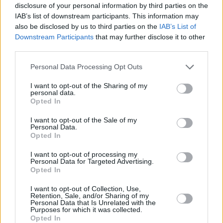
disclosure of your personal information by third parties on the
IAB’s list of downstream participants. This information may
also be disclosed by us to third parties on the
IAB’s List of
Downstream Participants
that may further disclose it to other
third parties.
Please note that this website/app uses one or more Google
Personal Data Processing Opt Outs
services and may gather and store information including but
not limited to your visit or usage behaviour. You may click to
I want to opt-out of the Sharing of my
personal data.
grant or deny consent to Google and its third-party tags to
Opted In
use your data for below specified purposes in below Google
consent section.
I want to opt-out of the Sale of my
Personal Data.
Opted In
I want to opt-out of processing my
Personal Data for Targeted Advertising.
Opted In
I want to opt-out of Collection, Use,
Retention, Sale, and/or Sharing of my
Personal Data that Is Unrelated with the
Purposes for which it was collected.
Opted In
13
17.08.2025, 19:26