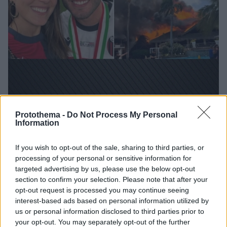
Protothema -
Do Not Process My Personal
Information
24.06.2026, 17:35
Η αδελφή του Ντάβιντε Καλάμπρια του Παναθηναϊκού
σώθηκε από την πυρκαγιά σε ξενοδοχείο στον Άγιο
If you wish to opt-out of the sale, sharing to third parties, or
Δομίνικο
processing of your personal or sensitive information for
Η Σάρα Καλάμπρια εργαζόταν στο ξενοδοχείο του
targeted advertising by us, please use the below opt-out
section to confirm your selection. Please note that after your
νησιού της Καραϊβικής το οποίο έγινε παρανάλωμα
opt-out request is processed you may continue seeing
του πυρός και στοίχισε τη ζωή σε μια Ιταλίδα
interest-based ads based on personal information utilized by
τουρίστρια
us or personal information disclosed to third parties prior to
your opt-out. You may separately opt-out of the further