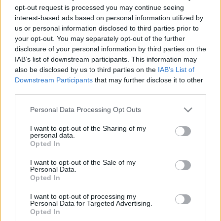
Δαχτυλιδιών» στην ψηφιακή σκηνή του Christmas
opt-out request is processed you may continue seeing
Theater
interest-based ads based on personal information utilized by
Από την Εθνική Συμφωνική Ορχήστρα της Δανίας
us or personal information disclosed to third parties prior to
your opt-out. You may separately opt-out of the further
disclosure of your personal information by third parties on the
IAB’s list of downstream participants. This information may
also be disclosed by us to third parties on the
IAB’s List of
Downstream Participants
that may further disclose it to other
third parties.
Please note that this website/app uses one or more Google
Personal Data Processing Opt Outs
services and may gather and store information including but
not limited to your visit or usage behaviour. You may click to
I want to opt-out of the Sharing of my
personal data.
grant or deny consent to Google and its third-party tags to
Opted In
use your data for below specified purposes in below Google
consent section.
I want to opt-out of the Sale of my
Personal Data.
Opted In
I want to opt-out of processing my
Personal Data for Targeted Advertising.
Opted In