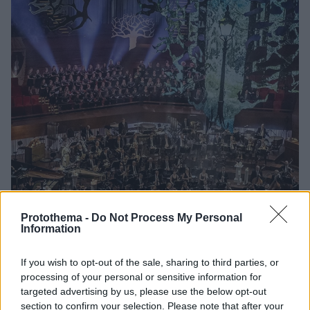
Protothema -
Do Not Process My Personal
Information
If you wish to opt-out of the sale, sharing to third parties, or
processing of your personal or sensitive information for
06.05.2021, 16:42
targeted advertising by us, please use the below opt-out
Οι μελωδίες του Χάρι Πότερ και του «Άρχοντα των
section to confirm your selection. Please note that after your