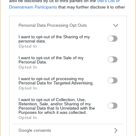
also be disclosed by us to third parties on the
IAB’s List of
Downstream Participants
that may further disclose it to other
third parties.
06.11.2024, 10:50
Please note that this website/app uses one or more Google
Personal Data Processing Opt Outs
Σάννυ Χατζηαργύρη: Περνάω κάποια δύσκολα πράγματα
services and may gather and store information including but
προσωπικά
not limited to your visit or usage behaviour. You may click to
I want to opt-out of the Sharing of my
personal data.
Ήρθε η στιγμή να ξαναμπώ σιγά-σιγά στο επάγγελμα,
grant or deny consent to Google and its third-party tags to
Opted In
πρόσθεσε η ηθοποιός σε άλλο σημείο
use your data for below specified purposes in below Google
consent section.
I want to opt-out of the Sale of my
Personal Data.
Opted In
I want to opt-out of processing my
Personal Data for Targeted Advertising.
Opted In
I want to opt-out of Collection, Use,
Retention, Sale, and/or Sharing of my
Personal Data that Is Unrelated with the
Purposes for which it was collected.
Opted In
Google consents