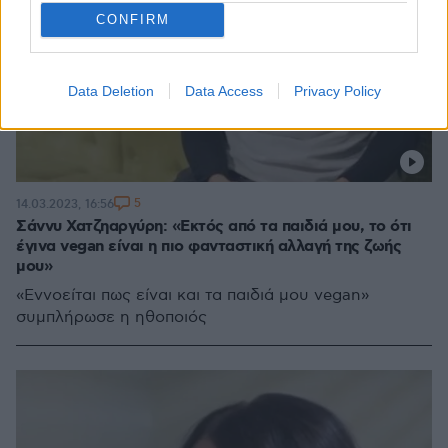
CONFIRM
Data Deletion
Data Access
Privacy Policy
5
14.03.2023, 16:56
Σάννυ Χατζηαργύρη: «Εκτός από τα παιδιά μου, το ότι
έγινα vegan είναι η πιο φανταστική αλλαγή της ζωής
μου»
«Εννοείται πως είναι και τα παιδιά μου vegan»
συμπλήρωσε η ηθοποιός