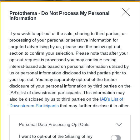
13.07.2025, 21:30
Protothema -
Do Not Process My Personal
Information
4 υλικά για να προσθέσετε περισσότερη πρωτεΐνη στη
σαλάτα σας (+συνταγές)
If you wish to opt-out of the sale, sharing to third parties, or
Η σαλάτα αποτελεί ένα εύκολο και υγιεινό γεύμα,
processing of your personal or sensitive information for
στην οποία μπορείτε να προσθέσετε με εύκολους
targeted advertising by us, please use the below opt-out
τρόπους περισσότερη πρωτεΐνη
section to confirm your selection. Please note that after your
opt-out request is processed you may continue seeing
interest-based ads based on personal information utilized by
us or personal information disclosed to third parties prior to
your opt-out. You may separately opt-out of the further
disclosure of your personal information by third parties on the
IAB’s list of downstream participants. This information may
also be disclosed by us to third parties on the
IAB’s List of
Downstream Participants
that may further disclose it to other
third parties.
Please note that this website/app uses one or more Google
Personal Data Processing Opt Outs
services and may gather and store information including but
not limited to your visit or usage behaviour. You may click to
I want to opt-out of the Sharing of my