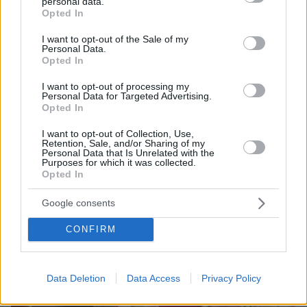
personal data.
grant or deny consent to Google and its third-party tags to
Opted In
use your data for below specified purposes in below Google
consent section.
I want to opt-out of the Sale of my
Personal Data.
Opted In
I want to opt-out of processing my
Personal Data for Targeted Advertising.
Opted In
I want to opt-out of Collection, Use,
27.06.2025, 06:00
Retention, Sale, and/or Sharing of my
Ρεβίθια σαλάτα µε ταχίνι και πικάντικο θράψαλο
Personal Data that Is Unrelated with the
Purposes for which it was collected.
Φτιάχνουμε ζεστή σαλάτα με ρεβίθια µε ταχίνι και
Opted In
πικάντικο θράψαλο. Νηστίσιμη και απολαυστική για
κάθε ημέρα.
Google consents
CONFIRM
Data Deletion
Data Access
Privacy Policy