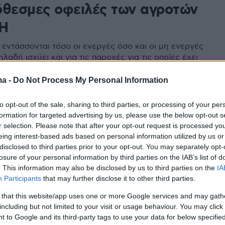
όθεσμες οφειλές των αγροτών
ΕΗ
 εντάσσονται τόσο οι ενεργές όσο και οι μη ενεργές
ηλαδή ισχύει και για τις παροχές για τις οποίες έχει
 η σύμβαση
ma -
Do Not Process My Personal Information
4
to opt-out of the sale, sharing to third parties, or processing of your per
έο πρόγραμμα διακανονισμών
formation for targeted advertising by us, please use the below opt-out s
r selection. Please note that after your opt-out request is processed y
υς αγρότες
eing interest-based ads based on personal information utilized by us or
disclosed to third parties prior to your opt-out. You may separately opt-
ολή του 15% ή 20% της οφειλής τους στη ΔΕΗ και
losure of your personal information by third parties on the IAB’s list of
του υπολοίπου ποσού σε έως 18 ή 24 δόσεις
. This information may also be disclosed by us to third parties on the
IA
Participants
that may further disclose it to other third parties.
0
 that this website/app uses one or more Google services and may gath
α ρύθμιση οφειλών: Ανοιχτά
including but not limited to your visit or usage behaviour. You may click 
 to Google and its third-party tags to use your data for below specifi