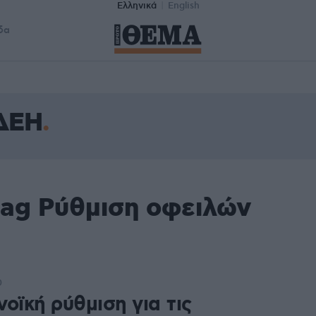
Ελληνικά
English
δα
 ΔΕΗ
tag Ρύθμιση οφειλών
0
οϊκή ρύθμιση για τις