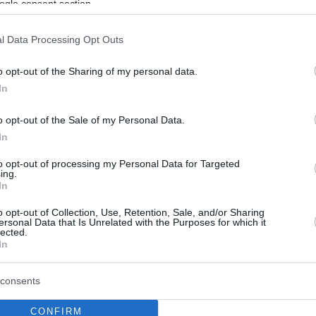
ις 16:00 έως τέλος Σεπτεμβρίου
ogle consent section.
ίνωσε τη διεύρυνση του ωραρίου για
l Data Processing Opt Outs
ούς οφειλών – Το διευρυμένο ωράριο θα ισχύσει
λος Σεπτεμβρίου
o opt-out of the Sharing of my personal data.
In
o opt-out of the Sale of my Personal Data.
In
to opt-out of processing my Personal Data for Targeted
ing.
In
o opt-out of Collection, Use, Retention, Sale, and/or Sharing
ersonal Data that Is Unrelated with the Purposes for which it
lected.
In
consents
CONFIRM