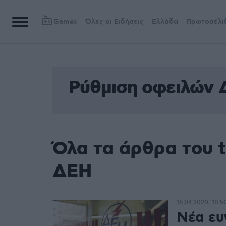
Games
Όλες οι Ειδήσεις
Ελλάδα
Πρωτοσέλι
Ρύθμιση οφειλών
Όλα τα άρθρα του 
ΔΕΗ
16.04.2020, 18:5
Νέα ευν