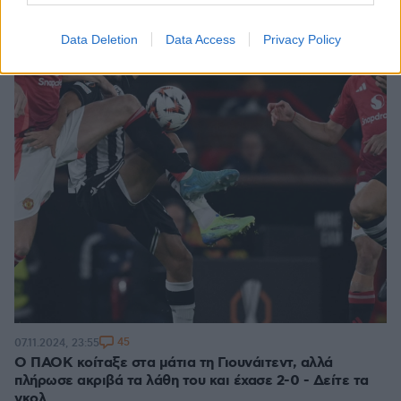
Data Deletion
Data Access
Privacy Policy
45
07.11.2024, 23:55
Ο ΠΑΟΚ κοίταξε στα μάτια τη Γιουνάιτεντ, αλλά
πλήρωσε ακριβά τα λάθη του και έχασε 2-0 - Δείτε τα
γκολ