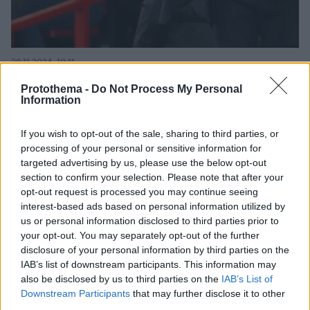
28.11.2024, 10:11
Φαν Νίστελροϊ: Ανατροπή με το προπονητικό του
Protothema -
Do Not Process My Personal
μέλλον, αναλαμβάνει τη Λέστερ
Information
Οι «αλεπούδες» τον «έκλεψαν» από το Αμβούργο
If you wish to opt-out of the sale, sharing to third parties, or
processing of your personal or sensitive information for
targeted advertising by us, please use the below opt-out
section to confirm your selection. Please note that after your
opt-out request is processed you may continue seeing
interest-based ads based on personal information utilized by
us or personal information disclosed to third parties prior to
your opt-out. You may separately opt-out of the further
disclosure of your personal information by third parties on the
IAB’s list of downstream participants. This information may
also be disclosed by us to third parties on the
IAB’s List of
Downstream Participants
that may further disclose it to other
third parties.