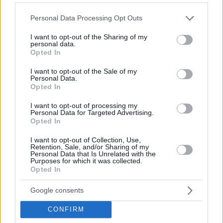
Please note that this website/app uses one or more Google
Personal Data Processing Opt Outs
services and may gather and store information including but
not limited to your visit or usage behaviour. You may click to
I want to opt-out of the Sharing of my
personal data.
grant or deny consent to Google and its third-party tags to
Opted In
use your data for below specified purposes in below Google
consent section.
I want to opt-out of the Sale of my
Personal Data.
Opted In
11.11.2024, 20:28
I want to opt-out of processing my
Αποχώρησε τελικά ο Φαν Νίστελροϊ από τον πάγκο της
Personal Data for Targeted Advertising.
Opted In
Γιουνάιτεντ
Η διοίκηση των «κόκκινων διαβόλων» ενημέρωσε πως
I want to opt-out of Collection, Use,
Retention, Sale, and/or Sharing of my
ο Ολλανδός δεν θα συνεχίσει ενώ μαζί του θα
Personal Data that Is Unrelated with the
φύγουν κι άλλα τρία μέλη του προηγούμενου
Purposes for which it was collected.
προπονητικού επιτελείου
Opted In
Google consents
CONFIRM