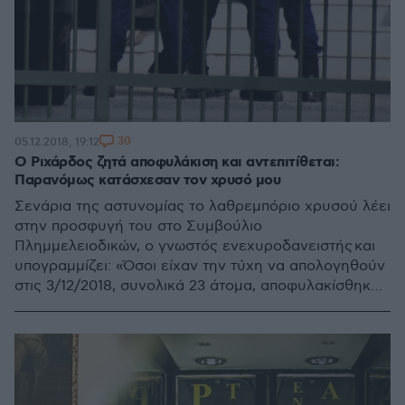
30
05.12.2018, 19:12
Ο Ριχάρδος ζητά αποφυλάκιση και αντεπιτίθεται:
Παρανόμως κατάσχεσαν τον χρυσό μου
Σενάρια της αστυνομίας το λαθρεμπόριο χρυσού λέει
στην προσφυγή του στο Συμβούλιο
Πλημμελειοδικών, ο γνωστός ενεχυροδανειστής και
υπογραμμίζει: «Όσοι είχαν την τύχη να απολογηθούν
στις 3/12/2018, συνολικά 23 άτομα, αποφυλακίσθηκαν
με βάση την απάντηση της ΑΑΔΕ, ενώ εγώ που είχα
την ατυχία να απολογηθώ στις 2/12/2018, παραμένω
προσωρινά κρατούμενος»