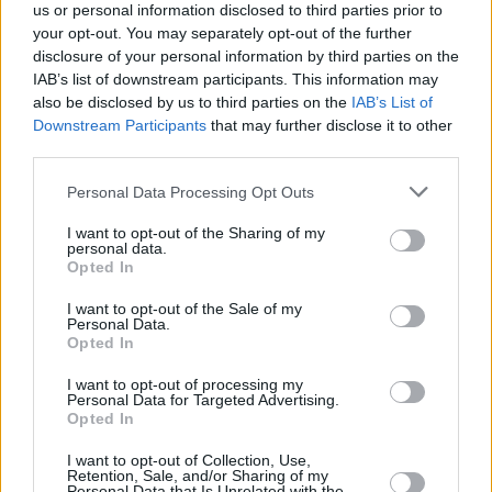
ο Αλέξης Κούγιας
us or personal information disclosed to third parties prior to
your opt-out. You may separately opt-out of the further
disclosure of your personal information by third parties on the
IAB’s list of downstream participants. This information may
also be disclosed by us to third parties on the
IAB’s List of
Downstream Participants
that may further disclose it to other
third parties.
Please note that this website/app uses one or more Google
Personal Data Processing Opt Outs
services and may gather and store information including but
not limited to your visit or usage behaviour. You may click to
I want to opt-out of the Sharing of my
personal data.
grant or deny consent to Google and its third-party tags to
Opted In
use your data for below specified purposes in below Google
consent section.
I want to opt-out of the Sale of my
Personal Data.
Opted In
I want to opt-out of processing my
Personal Data for Targeted Advertising.
Opted In
I want to opt-out of Collection, Use,
Retention, Sale, and/or Sharing of my
Personal Data that Is Unrelated with the