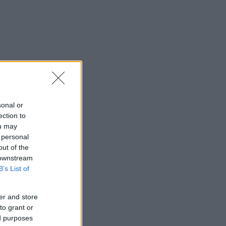
sonal or
ection to
ou may
 personal
out of the
 downstream
B’s List of
er and store
to grant or
ed purposes