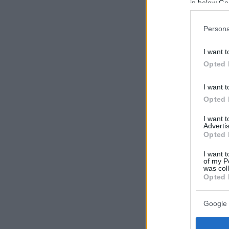
in below Go
Persona
I want t
Opted 
I want t
Opted 
I want 
Advertis
Opted 
I want t
of my P
was col
Opted 
Google 