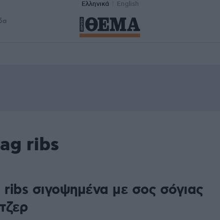
Ελληνικά
English
δα
ag ribs
 ribs σιγοψημένα με σος σόγιας
ντζερ