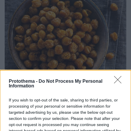
Protothema -
Do Not Process My Personal
Information
If you wish to opt-out of the sale, sharing to third parties, or
12.11.2024, 20:00
processing of your personal or sensitive information for
Ρεβίθια στον φούρνο αντί για πατατάκια. Το υγιεινό και
targeted advertising by us, please use the below opt-out
νόστιμο σνακ!
section to confirm your selection. Please note that after your
opt-out request is processed you may continue seeing
Ήρθε η ώρα να αντικαταστήσετε τα πατατάκια και τα
interest-based ads based on personal information utilized by