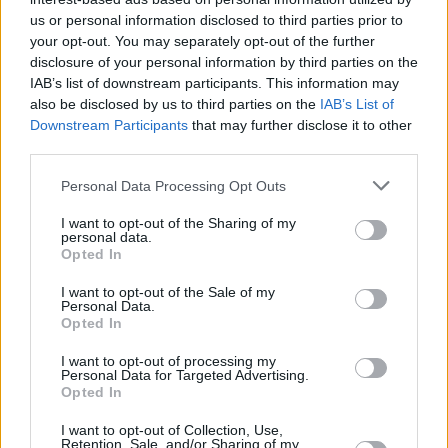
ποπ κορν με ένα τέλειο και εύκολο σνακ από ρεβίθια!
us or personal information disclosed to third parties prior to
your opt-out. You may separately opt-out of the further
disclosure of your personal information by third parties on the
IAB’s list of downstream participants. This information may
also be disclosed by us to third parties on the
IAB’s List of
Downstream Participants
that may further disclose it to other
third parties.
Please note that this website/app uses one or more Google
Personal Data Processing Opt Outs
services and may gather and store information including but
not limited to your visit or usage behaviour. You may click to
I want to opt-out of the Sharing of my
personal data.
grant or deny consent to Google and its third-party tags to
Opted In
use your data for below specified purposes in below Google
consent section.
I want to opt-out of the Sale of my
Personal Data.
Opted In
I want to opt-out of processing my
Personal Data for Targeted Advertising.
Opted In
I want to opt-out of Collection, Use,
Retention, Sale, and/or Sharing of my