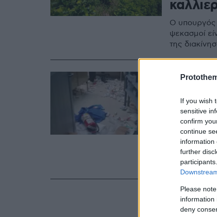
καλλιερ
Ο υπουργός 
ψεκασμοί εί
της διακίνη
28.06.2020, 09:1
Protothe
Βανδαλ
If you wish 
από πολ
sensitive in
ψεκάζο
confirm you
continue se
information 
Μέλη κοινότ
further disc
έβαλαν φωτι
participants
αστυνομίας
Downstream 
Please note
information 
deny consent