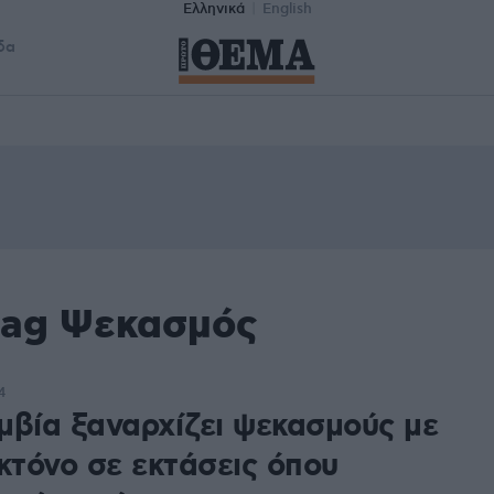
Ελληνικά
English
δα
tag Ψεκασμός
4
μβία ξαναρχίζει ψεκασμούς με
κτόνο σε εκτάσεις όπου