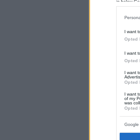
in below Go
Persona
I want t
Opted 
I want t
Opted 
I want 
Advertis
Opted 
I want t
of my P
was col
Opted 
Google 