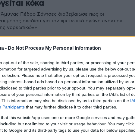
γείται κόκα
Άμυνας Πέδρο Σάντσες διαβεβαίωσε πως οι
ναι μέρος σχεδίου για τον «μετωπικό αγώνα εναντίον
σης ναρκωτικών»
9
1
ma -
Do Not Process My Personal Information
ισμοί και επεισόδια στο Μεξικό
to opt-out of the sale, sharing to third parties, or processing of your per
ίτες που πιστεύουν ότι τους...
formation for targeted advertising by us, please use the below opt-out s
υν με κορωνοϊό!
r selection. Please note that after your opt-out request is processed y
eing interest-based ads based on personal information utilized by us or
disclosed to third parties prior to your opt-out. You may separately opt-
ητας στην πολιτεία Τσιάπας βανδάλισαν νοσοκομείο κι
losure of your personal information by third parties on the IAB’s list of
ά σε ασθενοφόρο και σε δύο αυτοκίνητα της
. This information may also be disclosed by us to third parties on the
IA
Participants
that may further disclose it to other third parties.
 that this website/app uses one or more Google services and may gath
including but not limited to your visit or usage behaviour. You may click 
 to Google and its third-party tags to use your data for below specifi