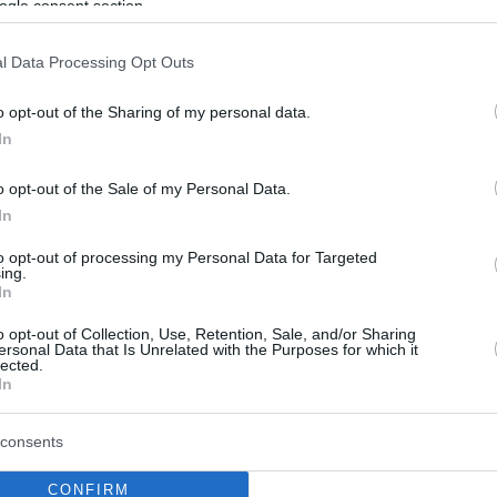
με αποκαλέσουν χοντρή στον
ogle consent section.
 στα 48 μου τα έχω ξεπεράσει
l Data Processing Opt Outs
o opt-out of the Sharing of my personal data.
αναφέρθηκε στα παιδικά της χρόνια, την εμφάνισή
In
ullying που έχει δεχτεί ανά διαστήματα
o opt-out of the Sale of my Personal Data.
In
0
ημο γίνεται όμορφο
to opt-out of processing my Personal Data for Targeted
ing.
In
 όταν εκδόθηκε το αιρετικό βιβλίο του Μπορίς Βιαν
αι να καθαρίσουμε του κακομούτσουνους» και η
o opt-out of Collection, Use, Retention, Sale, and/or Sharing
 κάθε άλλο παρά θερμή υπήρξε.
ersonal Data that Is Unrelated with the Purposes for which it
lected.
In
consents
CONFIRM