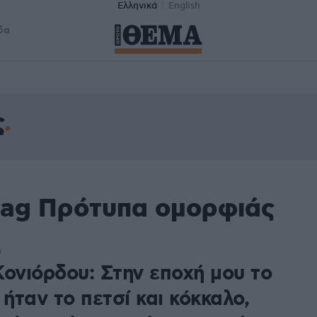
Ελληνικά
English
δα
ς
tag Πρότυπα ομορφιάς
0
Κονιόρδου: Στην εποχή μου το
 ήταν το πετσί και κόκκαλο,