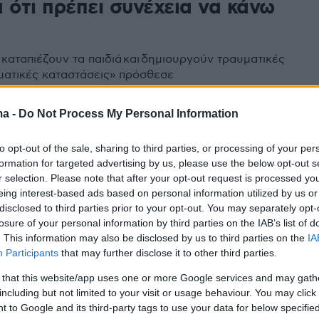
 ότι πρέπει συνέχεια να κάνω
καταπιέζουν τα παιδιά και δημιουργούν τραυματικές
ματικές καταστάσεις» πρόσθεσε
ma -
Do Not Process My Personal Information
7
8
ντίνα Μιχαήλ: «Το γυμνό σώμα
to opt-out of the sale, sharing to third parties, or processing of your per
ραίο ακόμα κι όταν είσαι 65 ή
formation for targeted advertising by us, please use the below opt-out s
r selection. Please note that after your opt-out request is processed y
ν»
eing interest-based ads based on personal information utilized by us or
disclosed to third parties prior to your opt-out. You may separately opt-
ται να είσαι 25 ή 35 για να κάνεις Playboy» ανέφερε
losure of your personal information by third parties on the IAB’s list of
. This information may also be disclosed by us to third parties on the
IA
Participants
that may further disclose it to other third parties.
 that this website/app uses one or more Google services and may gath
8
5
including but not limited to your visit or usage behaviour. You may click 
Διαγούπη: «Δεν με απασχολεί
 to Google and its third-party tags to use your data for below specifi