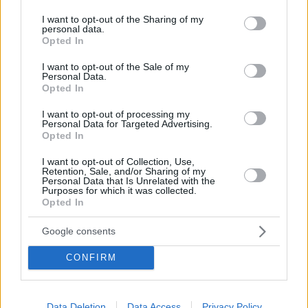
services and may gather and store information including but
επιστήμονες – Η πρόοδος και τα «αόρατα» εμπόδια
not limited to your visit or usage behaviour. You may click to
I want to opt-out of the Sharing of my
personal data.
Με αφορμή την Ημέρα της Γυναίκας, η κυρία
grant or deny consent to Google and its third-party tags to
Opted In
Χριστίνα Δάλλα, Καθηγήτρια στη Β’ Γυναικολογική και
use your data for below specified purposes in below Google
Μαιευτική Κλινική της Ιατρικής Σχολής ΕΚΠΑ
consent section.
I want to opt-out of the Sale of my
υπογραμμίζει ότι υποσυνείδητες προκαταλήψεις,
Personal Data.
Opted In
στερεότυπα και προκλήσεις εξακολουθούν να
επηρεάζουν την πορεία των γυναικών στον
I want to opt-out of processing my
ακαδημαϊκό χώρο
Personal Data for Targeted Advertising.
Opted In
I want to opt-out of Collection, Use,
Retention, Sale, and/or Sharing of my
Personal Data that Is Unrelated with the
Purposes for which it was collected.
Opted In
Google consents
CONFIRM
Data Deletion
Data Access
Privacy Policy