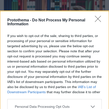
Protothema -
Do Not Process My Personal
Information
If you wish to opt-out of the sale, sharing to third parties, or
processing of your personal or sensitive information for
targeted advertising by us, please use the below opt-out
section to confirm your selection. Please note that after your
opt-out request is processed you may continue seeing
interest-based ads based on personal information utilized by
us or personal information disclosed to third parties prior to
your opt-out. You may separately opt-out of the further
disclosure of your personal information by third parties on the
IAB’s list of downstream participants. This information may
also be disclosed by us to third parties on the
IAB’s List of
Downstream Participants
that may further disclose it to other
third parties.
08.03.2026, 09:47
Please note that this website/app uses one or more Google
Personal Data Processing Opt Outs
Ποιες προκλήσεις αντιμετωπίζουν οι γυναίκες