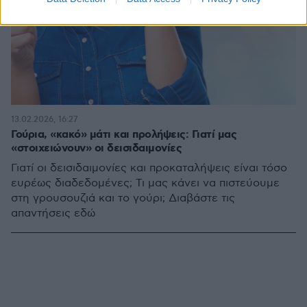
13.02.2026, 16:27
Γούρια, «κακό» μάτι και προλήψεις: Γιατί μας
«στοιχειώνουν» οι δεισιδαιμονίες
Γιατί οι δεισιδαιμονίες και προκαταλήψεις είναι τόσο
ευρέως διαδεδομένες; Τι μας κάνει να πιστεύουμε
στη γρουσουζιά και το γούρι; Διαβάστε τις
απαντήσεις εδώ