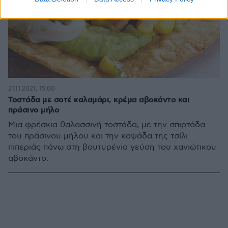
21.11.2021, 15:00
Τοστάδα με σοτέ καλαμάρι, κρέμα αβοκάντο και
πράσινο μήλο
Μια φρέσκια θαλασσινή τοστάδα, με την σπιρτάδα
του πράσινου μήλου και την καψάδα της τσίλι
πιπεριάς πάνω στη βουτυρένια γεύση του χανιώτικου
αβοκάντο.