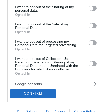
services and may gather and store information including but
Τα ξινόμηλα στη μαγειρική μέσα από 3 πεντανόστιμες
not limited to your visit or usage behaviour. You may click to
I want to opt-out of the Sharing of my
συνταγές
personal data.
grant or deny consent to Google and its third-party tags to
Opted In
Με τη δροσερή γεύση του και τις διακριτικές
use your data for below specified purposes in below Google
οξύτητες που απελευθερώνει, το ξινόμηλο κατακτά
consent section.
I want to opt-out of the Sale of my
αυτή την εποχή μία περίοπτη θέση όχι μόνο στην
Personal Data.
Opted In
φρουτιέρα μας, αλλά και στις μαγειρικές μας.
I want to opt-out of processing my
Personal Data for Targeted Advertising.
Opted In
I want to opt-out of Collection, Use,
Retention, Sale, and/or Sharing of my
Personal Data that Is Unrelated with the
Purposes for which it was collected.
Opted In
Google consents
CONFIRM
Data Deletion
Data Access
Privacy Policy