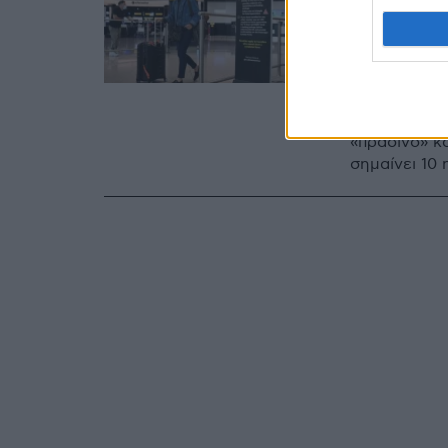
από τη
παραμέ
Ακόμη πιο α
στην «κόκκι
«πράσινο» κ
σημαίνει 10 