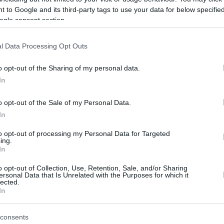
ίδες Νήσους - Εκτός η Ελλάδα
 to Google and its third-party tags to use your data for below specifi
ogle consent section.
α τεθούν σε ισχύ από την Τετάρτη 30 Ιουνίου - Η
ωρείται κάθε τρεις εβδομάδες
l Data Processing Opt Outs
o opt-out of the Sharing of my personal data.
r κατά Μπόρις Τζόνσον: Οι
In
 εμβολιασμένοι Βρετανοί να
o opt-out of the Sale of my Personal Data.
In
ν να επισκεφθούν την Ευρώπη
to opt-out of processing my Personal Data for Targeted
 της Ryanair ζητά ρεαλιστική πολιτική από τη
ing.
In
ι κατηγορεί τον Μπόρις Τζόνσον για «βαριά
ση» - Διερωτάται γιατί απαγορεύονται τα ταξίδια σε
o opt-out of Collection, Use, Retention, Sale, and/or Sharing
ολιασμένους
ersonal Data that Is Unrelated with the Purposes for which it
lected.
In
16
5
ανία έβγαλε και την Πορτογαλία
consents