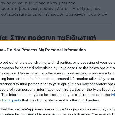
Μαγιόρκα και η Μινόρκα είχαν μπει προ
ρου στη βρετανική πράσινη λίστα – Η αύξηση των
συνεχίζεται και μετά την εισροή Βρετανών τουριστών
α: Στην πράσινη ταξιδιωτική
α μπουν Ιταλία, Γερμανία και
ma -
Do Not Process My Personal Information
ρία
to opt-out of the sale, sharing to third parties, or processing of your per
κοί προορισμοί προστίθενται στις επιλογές των
formation for targeted advertising by us, please use the below opt-out s
υριστών – Στην πορτοκαλί λίστα η Γαλλία – Ποιες
r selection. Please note that after your opt-out request is processed y
νεται να περάσουν στο «πράσινο»
eing interest-based ads based on personal information utilized by us or
disclosed to third parties prior to your opt-out. You may separately opt-
losure of your personal information by third parties on the IAB’s list of
4
4
. This information may also be disclosed by us to third parties on the
IA
η λίστα Βρετανίας:
Participants
that may further disclose it to other third parties.
ρήθηκε με Μάλτα και
 that this website/app uses one or more Google services and may gath
including but not limited to your visit or usage behaviour. You may click 