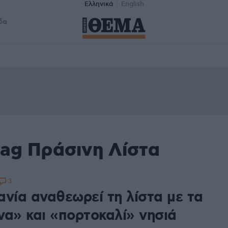
Ελληνικά
English
δα
tag Πράσινη Λίστα
3
ανία αναθεωρεί τη λίστα με τα
να» και «πορτοκαλί» νησιά