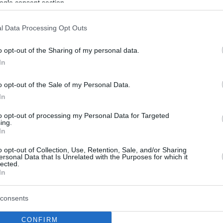
ogle consent section.
βίντεο και φωτογραφίες
l Data Processing Opt Outs
» πέθανε σήμερα, Τρίτη, σε ηλικία 93 ετών - Η αγάπη
 Ένωση, η σύντροφος της ζωής του, η μετανάστευση
o opt-out of the Sharing of my personal data.
λία και τα χρόνια της κατοχής
In
o opt-out of the Sale of my Personal Data.
In
to opt-out of processing my Personal Data for Targeted
ing.
In
o opt-out of Collection, Use, Retention, Sale, and/or Sharing
ersonal Data that Is Unrelated with the Purposes for which it
lected.
In
consents
CONFIRM