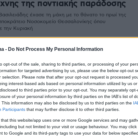
έχνης της ποντιακής παράδοσης
Βασιλειάδης έχασε τη μάχη με το θάνατο το πρωί της
 Ιπποκράτειο Νοσοκομείο Θεσσαλονίκης όπου
ε την Κυριακή
3
ma -
Do Not Process My Personal Information
Ακριτίδης: Μπορεί να φαίνεται
to opt-out of the sale, sharing to third parties, or processing of your per
γυναίκα μου την καταπιέζω,
formation for targeted advertising by us, please use the below opt-out s
ν είναι έτσι
r selection. Please note that after your opt-out request is processed y
eing interest-based ads based on personal information utilized by us or
disclosed to third parties prior to your opt-out. You may separately opt-
του Πόντιου έχει πάρα πολλά προνόμια συγκριτικά με
losure of your personal information by third parties on the IAB’s list of
ες γυναίκες» είπε χαρακτηριστικά ο τραγουδιστής
. This information may also be disclosed by us to third parties on the
IA
Participants
that may further disclose it to other third parties.
71
 that this website/app uses one or more Google services and may gath
στορηματική ζωή του μεγάλου
including but not limited to your visit or usage behaviour. You may click 
 to Google and its third-party tags to use your data for below specifi
ή της ΑΕΚ Κώστα Νεστορίδη -