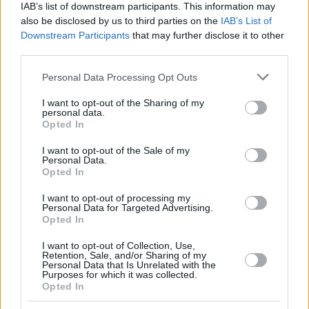
IAB’s list of downstream participants. This information may
also be disclosed by us to third parties on the
IAB’s List of
Downstream Participants
that may further disclose it to other
third parties.
Please note that this website/app uses one or more Google
Personal Data Processing Opt Outs
services and may gather and store information including but
not limited to your visit or usage behaviour. You may click to
I want to opt-out of the Sharing of my
personal data.
grant or deny consent to Google and its third-party tags to
Opted In
use your data for below specified purposes in below Google
consent section.
I want to opt-out of the Sale of my
Personal Data.
Opted In
I want to opt-out of processing my
Personal Data for Targeted Advertising.
Opted In
I want to opt-out of Collection, Use,
Retention, Sale, and/or Sharing of my
Personal Data that Is Unrelated with the
Purposes for which it was collected.
Opted In
59
16.10.2018, 09:16
Πέθανε ο Πολ Άλεν, συνιδρυτής της Microsoft