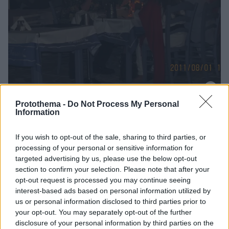
Protothema -
Do Not Process My Personal
10
16.10.2018, 19:47
Information
Φωτογραφίες: Οι ελληνικές στιγμές του Πολ Άλεν - Η
«λατρεία» του για την Κεφαλονιά
If you wish to opt-out of the sale, sharing to third parties, or
Ο συνιδρυτής της Microsoft αγαπούσε την Ελλάδα
processing of your personal or sensitive information for
και σχεδόν κάθε καλοκαίρι έβρισκε την ευκαιρία να
targeted advertising by us, please use the below opt-out
την επισκεφθεί - Είχε ζητήσει να καταδυθεί στο
section to confirm your selection. Please note that after your
ναυάγιο του «Βρετανικού» - Ο φακός τον είχε
opt-out request is processed you may continue seeing
απαθανατίσει στην «ταβέρνα της Τασίας» στο
interest-based ads based on personal information utilized by
Φισκάρδο
us or personal information disclosed to third parties prior to
your opt-out. You may separately opt-out of the further
disclosure of your personal information by third parties on the