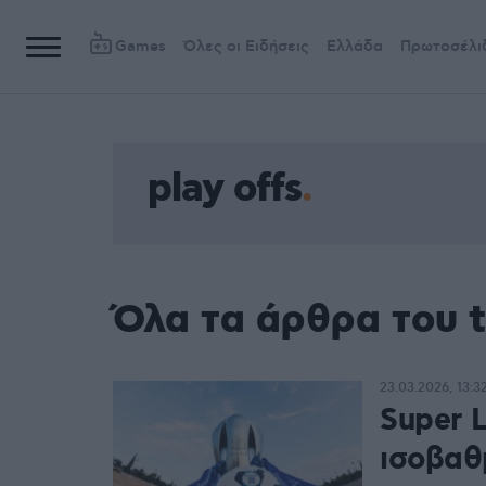
Games
Όλες οι Ειδήσεις
Ελλάδα
Πρωτοσέλι
play offs
Όλα τα άρθρα του t
23.03.2026, 13:3
Super L
ισοβαθμ