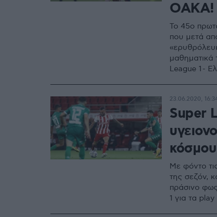
ΟΑΚΑ!
Το 45ο πρωτ
που μετά απ
«ερυθρόλευκ
μαθηματικά τ
League 1 - 
23.06.2020, 16:3
Super 
υγειονο
κόσμου
Με φόντο τι
της σεζόν, 
πράσινο φως
1 για τα play