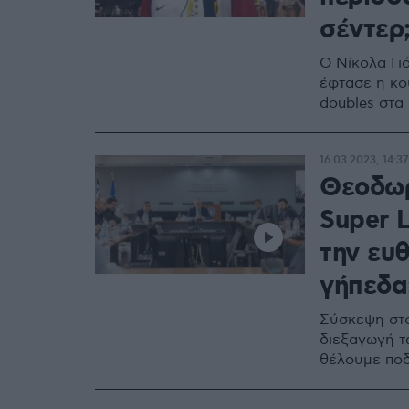
σέντερ
Ο Νίκολα Γιό
έφτασε η κο
doubles στα 
16.03.2023, 14:37
Θεοδωρι
Super 
την ευ
γήπεδα
Σύσκεψη στο
διεξαγωγή τ
θέλουμε ποδ