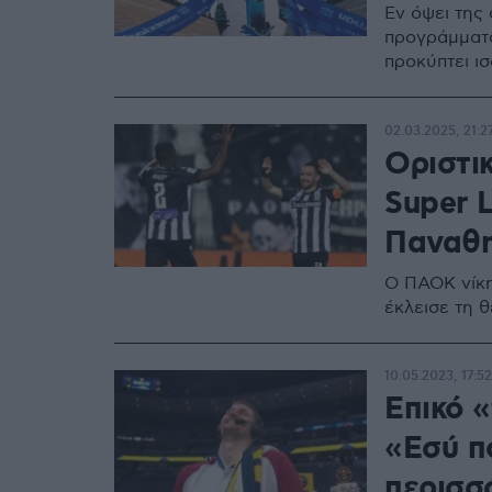
Εν όψει της
προγράμματος
προκύπτει ι
02.03.2025, 21:2
Οριστικ
Super 
Παναθη
Ο ΠΑΟΚ νίκη
έκλεισε τη θ
10.05.2023, 17:52
Επικό «
«Εσύ πο
περισσό