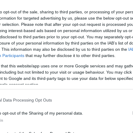
to opt-out of the sale, sharing to third parties, or processing of your per
formation for targeted advertising by us, please use the below opt-out s
League 1: Δείτε το πρόγραμμα
r selection. Please note that after your opt-out request is processed y
eing interest-based ads based on personal information utilized by us or
y offs
disclosed to third parties prior to your opt-out. You may separately opt-
losure of your personal information by third parties on the IAB’s list of
ήθηκε η κλήρωση των play offs της Super League 1 -
. This information may also be disclosed by us to third parties on the
IA
 ερχόμενο Σαββατοκύριακο (20-21/3) με ντέρμπι
Participants
that may further disclose it to other third parties.
την Τούμπα, Ολυμπιακός-Άρης και Αστέρας
ός
 that this website/app uses one or more Google services and may gath
including but not limited to your visit or usage behaviour. You may click 
 to Google and its third-party tags to use your data for below specifi
ogle consent section.
ακός: Πήρε κλειδάριθμο στα
l Data Processing Opt Outs
fs για να ξεκινήσει εντός έδρας
o opt-out of the Sharing of my personal data.
ς πήρε κλειδάριθμο ενόψει της κλήρωσης των play
In
er League 1 ώστε οι παίκτες του να αγωνιστούν στο
 στην πρεμιέρα, καθώς την Πέμπτη (18/3) θα