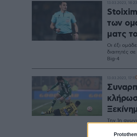
13.03.2023, 18:2
Stoixim
των ομά
ματς το
Οι έξι ομάδε
διαιτητές σε
Big-4
13.03.2023, 17:11
Συναρπ
κλήρωσ
Ξεκίνη
Την 1η αγων
τα δύο από τ
τελευταία α
Protothe