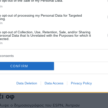
o opt-out of the Sale of my Personal Data.
ι εκτός έδρας με την Άρσεναλ για τη ρεβάνς του
ue
In
to opt-out of processing my Personal Data for Targeted
ing.
1
In
eague 1: Με play offs και play
o opt-out of Collection, Use, Retention, Sale, and/or Sharing
 τη νέα χρονιά
ersonal Data that Is Unrelated with the Purposes for which it
lected.
In
 Λίγκας αποφάσισε να μην αλλάξει τη δομή του
ς και να πορευθεί και τη νέα σεζόν με play offs για
consents
6 και play out για τις θέσεις 7-14
CONFIRM
26
2
έλος στο «μποϊκοτάζ» - Οι
Data Deletion
Data Access
Privacy Policy
ς αποφάσισαν την επανέναρξη
έι οφ
λυψε ο δημοσιογράφος του ESPN, Άντριαν