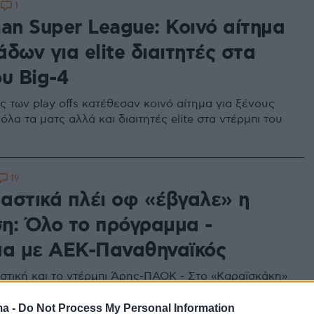
1
3
an Super League: Κοινό αίτημα
δων για elite διαιτητές στα
υ Big-4
ς των play offs κατέθεσαν κοινό αίτημα για ξένους
 όλα τα ματς αλλά και διαιτητές elite στα ντέρμπι του
19
αστικά πλέι οφ «έβγαλε» η
η: Όλο το πρόγραμμα -
μα με ΑΕΚ-Παναθηναϊκός
ιστική και το ντέρμπι Άρης-ΠΑΟΚ - Στο «Καραϊσκάκη»
α τρία ντέρμπι του α’ γύρου για τον Ολυμπιακό,
γωνιστική εναντίον του ΠΑΟΚ στην Τούμπα
ma -
Do Not Process My Personal Information