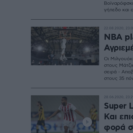
Βοϊναρόφσκι
γήπεδο και 
22.08.2020, 23:
NBA pla
Αγριεμ
Οι Μιλγουόκ
στους Μάτζικ
σειρά - Απο
στους 35 πό
28.06.2020, 23:2
Super 
Και επι
φορά σ