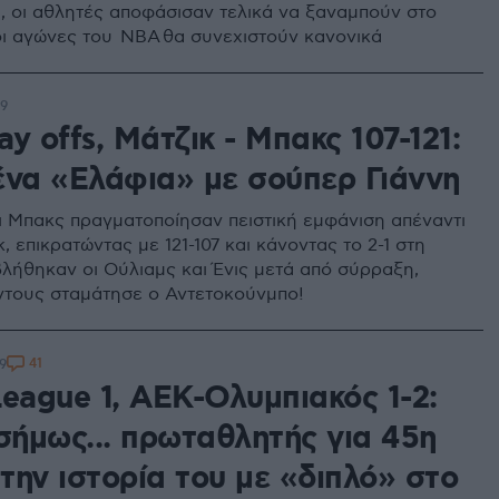
, οι αθλητές αποφάσισαν τελικά να ξαναμπούν στο
οι αγώνες του NBA θα συνεχιστούν κανονικά
09
y offs, Μάτζικ - Μπακς 107-121:
ένα «Ελάφια» με σούπερ Γιάννη
ι Μπακς πραγματοποίησαν πειστική εμφάνιση απέναντι
, επικρατώντας με 121-107 και κάνοντας το 2-1 στη
βλήθηκαν οι Ούλιαμς και Ένις μετά από σύρραξη,
ντους σταμάτησε ο Αντετοκούνμπο!
41
9
League 1, ΑΕΚ-Ολυμπιακός 1-2:
σήμως... πρωταθλητής για 45η
την ιστορία του με «διπλό» στο