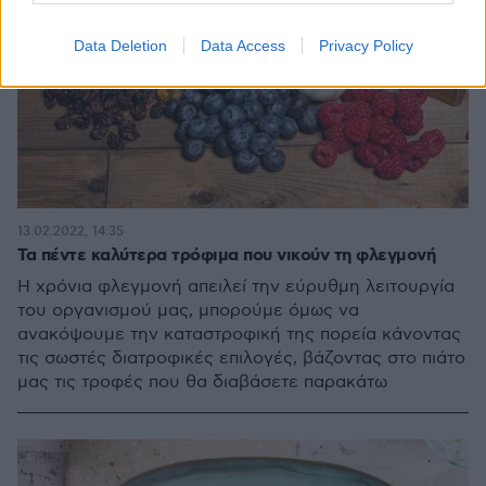
Data Deletion
Data Access
Privacy Policy
13.02.2022, 14:35
Τα πέντε καλύτερα τρόφιμα που νικούν τη φλεγμονή
Η χρόνια φλεγμονή απειλεί την εύρυθμη λειτουργία
του οργανισμού μας, μπορούμε όμως να
ανακόψουμε την καταστροφική της πορεία κάνοντας
τις σωστές διατροφικές επιλογές, βάζοντας στο πιάτο
μας τις τροφές που θα διαβάσετε παρακάτω