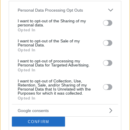
16.06.2022, 13:04
Please note that this website/app uses one or more Google
Εννέα λαχανικά που μας ωφελούν περισσότερο
Personal Data Processing Opt Outs
services and may gather and store information including but
μαγειρεμένα και όχι ωμά
not limited to your visit or usage behaviour. You may click to
I want to opt-out of the Sharing of my
Η άνοδος του raw veganism τα τελευταία χρόνια
personal data.
grant or deny consent to Google and its third-party tags to
Opted In
αύξησε την τάση για την κατανάλωση περισσότερων
use your data for below specified purposes in below Google
ωμών τροφών, ωστόσο υπάρχουν και ορισμένα
consent section.
I want to opt-out of the Sale of my
λαχανικά που είναι πιο θρεπτικά, όταν τα
Personal Data.
μαγειρεύουμε - Δείτε ποια
Opted In
I want to opt-out of processing my
Personal Data for Targeted Advertising.
Opted In
I want to opt-out of Collection, Use,
Retention, Sale, and/or Sharing of my
Personal Data that Is Unrelated with the
Purposes for which it was collected.
Opted In
Google consents
CONFIRM