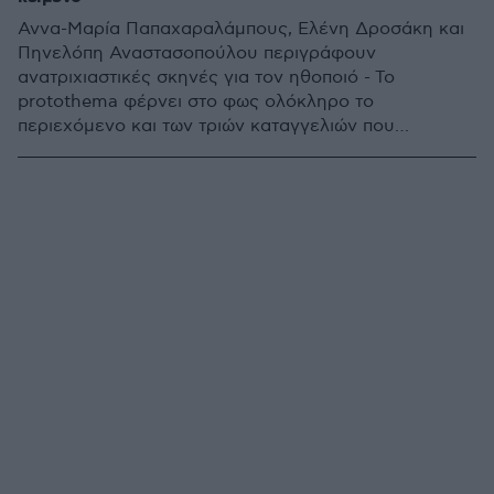
Αννα-Μαρία Παπαχαραλάμπους, Ελένη ∆ροσάκη και
Πηνελόπη Αναστασοπούλου περιγράφουν
ανατριχιαστικές σκηνές για τον ηθοποιό - Το
protothema φέρνει στο φως ολόκληρο το
περιεχόμενο και των τριών καταγγελιών που
κατέθεσαν στο Πειθαρχικό Συμβούλιο του Σωματείου
Ελλήνων Ηθοποιών