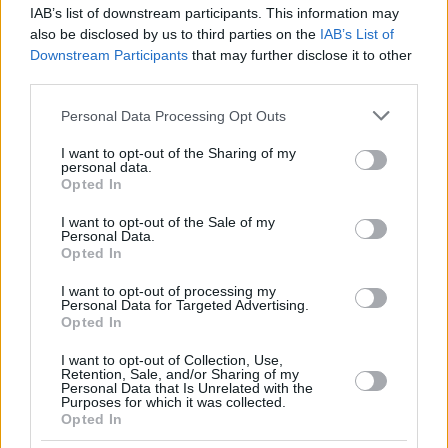
IAB’s list of downstream participants. This information may
also be disclosed by us to third parties on the
IAB’s List of
Downstream Participants
that may further disclose it to other
third parties.
Please note that this website/app uses one or more Google
Personal Data Processing Opt Outs
services and may gather and store information including but
4
02.09.2024, 08:30
Ελάχιστοι άνθρωποι με θυμούνται αυτή τη μέρα, έγραψε
not limited to your visit or usage behaviour. You may click to
I want to opt-out of the Sharing of my
personal data.
η Πηνελόπη Αναστασοπούλου για τη γιορτή της
grant or deny consent to Google and its third-party tags to
Opted In
use your data for below specified purposes in below Google
Η ανάρτηση της ηθοποιού την 1η Σεπτεμβρίου
consent section.
I want to opt-out of the Sale of my
Personal Data.
Opted In
I want to opt-out of processing my
Personal Data for Targeted Advertising.
Opted In
I want to opt-out of Collection, Use,
Retention, Sale, and/or Sharing of my
Personal Data that Is Unrelated with the
Purposes for which it was collected.
Opted In