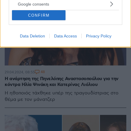
Google consents
CONFIRM
Data Deletion
Data Access
Privacy Policy
48
29.04.2024, 08:55
Η ανάρτηση της Πηνελόπης Αναστασοπούλου για την
κόντρα Ηλία Ψινάκη και Κατερίνας Λιόλιου
Η ηθοποιός τάχθηκε υπέρ της τραγουδίστριας στο
θέμα με τον μάνατζερ