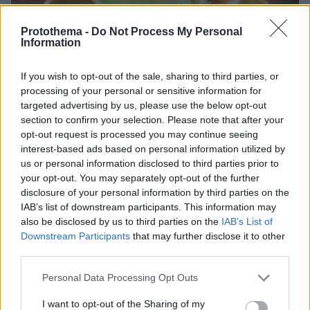
Protothema -
Do Not Process My Personal
Information
If you wish to opt-out of the sale, sharing to third parties, or
processing of your personal or sensitive information for
targeted advertising by us, please use the below opt-out
section to confirm your selection. Please note that after your
opt-out request is processed you may continue seeing
interest-based ads based on personal information utilized by
us or personal information disclosed to third parties prior to
your opt-out. You may separately opt-out of the further
disclosure of your personal information by third parties on the
IAB’s list of downstream participants. This information may
also be disclosed by us to third parties on the
IAB’s List of
Downstream Participants
that may further disclose it to other
third parties.
01.10.2021, 08:00
Please note that this website/app uses one or more Google
Personal Data Processing Opt Outs
Τοστάδα με ψητό απάκι, pico de gallo από μάνγκο,
services and may gather and store information including but
σάλτσα αβοκάντο
not limited to your visit or usage behaviour. You may click to
I want to opt-out of the Sharing of my