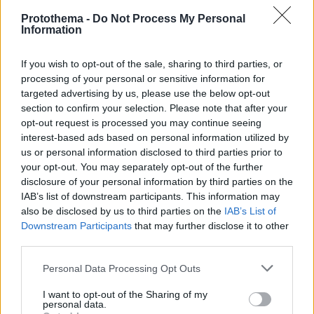
Protothema -
Do Not Process My Personal
Information
If you wish to opt-out of the sale, sharing to third parties, or
processing of your personal or sensitive information for
targeted advertising by us, please use the below opt-out
section to confirm your selection. Please note that after your
opt-out request is processed you may continue seeing
interest-based ads based on personal information utilized by
us or personal information disclosed to third parties prior to
your opt-out. You may separately opt-out of the further
disclosure of your personal information by third parties on the
IAB’s list of downstream participants. This information may
also be disclosed by us to third parties on the
IAB’s List of
Downstream Participants
that may further disclose it to other
third parties.
06.03.2024, 20:05
Σε δημοπρασία το πουκάμισο που φορούσε ο Κόλιν
Please note that this website/app uses one or more Google
Personal Data Processing Opt Outs
Φερθ σε επεισόδιο της σειράς «Περηφάνια και
services and may gather and store information including but
προκατάληψη»
not limited to your visit or usage behaviour. You may click to
I want to opt-out of the Sharing of my
personal data.
grant or deny consent to Google and its third-party tags to
Η τιμή του υπολογίζεται κοντά στις 25.000