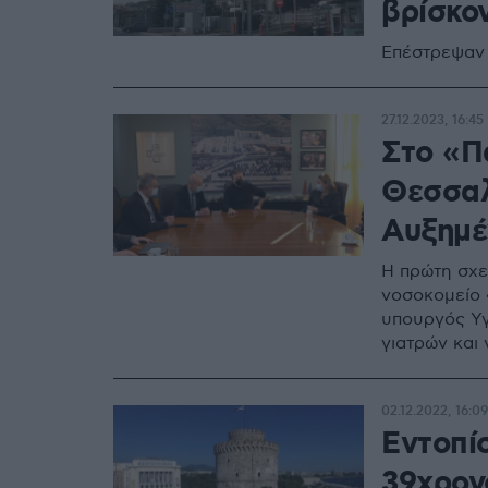
βρίσκο
Επέστρεψαν 
27.12.2023, 16:45
Στο «Π
Θεσσαλ
Αυξημέ
Η πρώτη σχετ
νοσοκομείο 
υπουργός Υγ
γιατρών και
02.12.2022, 16:09
Εντοπί
39χρον