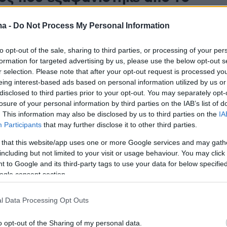
εωργίου» στη Θεσσαλονίκη
ma -
Do Not Process My Personal Information
Γιώργους Παγουρίδης εξαφανίστηκε το βράδυ της
ό το νοσοκομείο Παπαγεωργίου - Τον βρήκαν
to opt-out of the sale, sharing to third parties, or processing of your per
διασώστες του ΟΦΚΑΘ
formation for targeted advertising by us, please use the below opt-out s
r selection. Please note that after your opt-out request is processed y
eing interest-based ads based on personal information utilized by us or
2
disclosed to third parties prior to your opt-out. You may separately opt-
ζάνη για την κηδεία του
losure of your personal information by third parties on the IAB’s list of
. This information may also be disclosed by us to third parties on the
IA
τη Νικόλαου Παπαγεωργίου ο
Participants
that may further disclose it to other third parties.
άκης
 that this website/app uses one or more Google services and may gath
including but not limited to your visit or usage behaviour. You may click 
 Παπαγεωργίου, δωρητής του Νοσοκομείου
 to Google and its third-party tags to use your data for below specifi
υ, έφυγε από τη ζωή τις προηγούμενες μέρες, σε
ogle consent section.
ών
l Data Processing Opt Outs
7
o opt-out of the Sharing of my personal data.