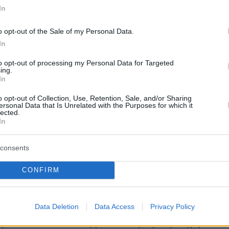
 ο Νικόλαος Παπαγεωργίου,
In
της και δωρητής του
o opt-out of the Sale of my Personal Data.
μου νοσοκομείου
In
η για την προσφορά του Νικόλαου Παπαγεωργίου
to opt-out of processing my Personal Data for Targeted
Θάνος Πλεύρης – Ίδρυσε το Ίδρυμα Παπαγεωργίου
ing.
In
αδερφό του Λεωνίδα το 1991 και διέθεσαν 30 εκατ.
 την κατασκευή και τον εξοπλισμό του ΓΝ
o opt-out of Collection, Use, Retention, Sale, and/or Sharing
ου
ersonal Data that Is Unrelated with the Purposes for which it
lected.
In
172
2
ήτητα του «Παπαγεωργίου»
consents
γυναίκα που πέθανε - Η
CONFIRM
νειά της αρνήθηκε να παραλάβει
ό της
Data Deletion
Data Access
Privacy Policy
 του Κωνσταντίνου Ζέρβα - Από την πρώτη στιγμή