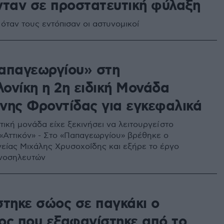
νταν σε προστατευτική φύλαξη
όταν τους εντόπισαν οι αστυνομικοί
απαγεωργίου» στη
ονίκη η 2η ειδική Μονάδα
νης Φροντίδας για εγκεφαλικά
ική μονάδα είχε ξεκινήσει να λειτουργεί στο
«Αττικόν» - Στο «Παπαγεωργίου» βρέθηκε ο
είας Μιχάλης Χρυσοχοΐδης και εξήρε το έργο
 νοσηλευτών
στηκε σώος σε παγκάκι ο
ος που εξαφανίστηκε από το