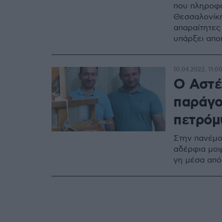
που πληροφ
Θεσσαλονίκη
απαραίτητες
υπάρξει απο
ενεργήσει άμ
10.04.2022, 11:0
Ο Αστέ
παράγο
πετρόμ
Στην πανέμο
αδέρφια μοιρ
γη μέσα από 