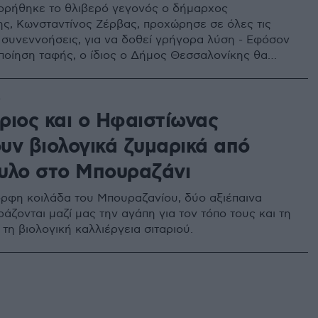
ορήθηκε το θλιβερό γεγονός ο δήμαρχος
ς, Κωνσταντίνος Ζέρβας, προχώρησε σε όλες τις
 συνεννοήσεις, για να δοθεί γρήγορα λύση - Εφόσον
ποίηση ταφής, ο ίδιος ο Δήμος Θεσσαλονίκης θα
εσα για τη διαδικασία
0
ριος και ο Ηφαιστίωνας
υν βιολογικά ζυμαρικά από
υλο στο Μπουραζάνι
ρφη κοιλάδα του Μπουραζανίου, δύο αξιέπαινα
άζονται μαζί μας την αγάπη για τον τόπο τους και τη
τη βιολογική καλλιέργεια σιταριού.