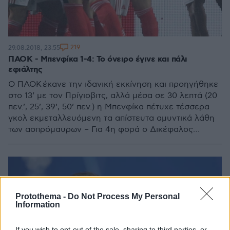
219
29.08.2018, 23:55
ΠΑΟΚ - Μπενφίκα 1-4: Το όνειρο έγινε και πάλι
εφιάλτης
Ο ΠΑΟΚ έκανε την ιδανική εκκίνηση και προηγήθηκε
στο 13’ με τον Πρίγιοβιτς, αλλά μέσα σε 30 λεπτά (20
πεν.’, 25’, 39’, 50’ πεν.) η Μπενφίκα πέτυχε τέσσερα
γκολ εκμεταλλευόμενη τα απίστευτα αμυντικά λάθη
των ασπρόμαυρων – Για 4η φορά ο Δικέφαλος
αποκλείεται στα προκριματικά του Champions League
έχοντας αναδειχθεί ισοπαλος 1-1 στην έδρα του
αντιπάλου του!
Protothema -
Do Not Process My Personal
Information
If you wish to opt-out of the sale, sharing to third parties, or