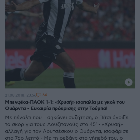
64
21.08.2018, 23:56
Μπενφίκα-ΠΑΟΚ 1-1: «Χρυσή» ισοπαλία με γκολ του
Ουάρντα - Ευκαιρία πρόκρισης στην Τούμπα!
Με πέναλτι που... σηκώνει συζήτηση, ο Πίτσι άνοιξε
το σκορ για τους Λουζιτανούς στο 45' - «Χρυσή»
αλλαγή για τον Λουτσέσκου ο Ουάρντα, ισοφάρισε
στο 76ο λεπτό - Με τη ρεβάνς στο γήπεδό του, ο