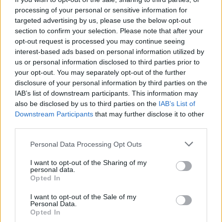
processing of your personal or sensitive information for
targeted advertising by us, please use the below opt-out
section to confirm your selection. Please note that after your
opt-out request is processed you may continue seeing
interest-based ads based on personal information utilized by
us or personal information disclosed to third parties prior to
your opt-out. You may separately opt-out of the further
disclosure of your personal information by third parties on the
IAB’s list of downstream participants. This information may
also be disclosed by us to third parties on the
IAB’s List of
Downstream Participants
that may further disclose it to other
third parties.
Please note that this website/app uses one or more Google
Personal Data Processing Opt Outs
25
28.08.2018, 15:03
services and may gather and store information including but
Λουτσέσκου: «Θα πεθάνουμε για την πρόκριση»
not limited to your visit or usage behaviour. You may click to
I want to opt-out of the Sharing of my
personal data.
Ο Ρουμάνος τεχνικός του ΠΑΟΚ δήλωσε πως αυτός
grant or deny consent to Google and its third-party tags to
Opted In
κι οι παίκτες του θα κάνουν τα πάντα ώστε
use your data for below specified purposes in below Google
ο Δικέφαλος του Βορρά να βρεθεί στους ομίλους του
consent section.
I want to opt-out of the Sale of my
Champions League
Personal Data.
Opted In