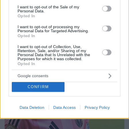
τελειοποιήσει την τέχνη του τηγανίσματος χάρη στην
consent section.
τεχνική τεμπούρα
I want to opt-out of the Sale of my
Personal Data.
Opted In
I want to opt-out of processing my
Personal Data for Targeted Advertising.
Opted In
I want to opt-out of Collection, Use,
Retention, Sale, and/or Sharing of my
Personal Data that Is Unrelated with the
Purposes for which it was collected.
Opted In
Google consents
CONFIRM
Data Deletion
Data Access
Privacy Policy