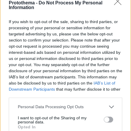
Protothema -
Do Not Process My Personal
Information
If you wish to opt-out of the sale, sharing to third parties, or
processing of your personal or sensitive information for
targeted advertising by us, please use the below opt-out
section to confirm your selection. Please note that after your
opt-out request is processed you may continue seeing
interest-based ads based on personal information utilized by
us or personal information disclosed to third parties prior to
your opt-out. You may separately opt-out of the further
disclosure of your personal information by third parties on the
IAB’s list of downstream participants. This information may
also be disclosed by us to third parties on the
IAB’s List of
Downstream Participants
that may further disclose it to other
third parties.
13.10.2025, 22:30
Please note that this website/app uses one or more Google
Personal Data Processing Opt Outs
Πέντε μυστικά για ελαφρύ και τραγανό κουρκούτι
services and may gather and store information including but
not limited to your visit or usage behaviour. You may click to
I want to opt-out of the Sharing of my
Οι Ιάπωνες, γνωστοί για την τελειομανία τους στα
personal data.
grant or deny consent to Google and its third-party tags to
πάντα, πέρα απ’ τις ωμές παρασκευές ψαριού, έχουν
Opted In
use your data for below specified purposes in below Google