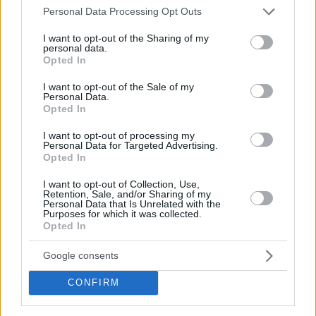
Please note that this website/app uses one or more Google
Personal Data Processing Opt Outs
services and may gather and store information including but
22
08.11.2022, 12:09
not limited to your visit or usage behaviour. You may click to
I want to opt-out of the Sharing of my
Κατερίνα Παπουτσάκη για τον χωρισμό από τον
personal data.
grant or deny consent to Google and its third-party tags to
Opted In
Παναγιώτη Πιλαφά: Δεν θα μπορούσε να είναι εύκολο
use your data for below specified purposes in below Google
Η ηθοποιός μίλησε για τον χωρισμό από τον σύζυγό
consent section.
I want to opt-out of the Sale of my
Personal Data.
της, μετά από 10 χρόνια κοινής πορείας και δύο
Opted In
παιδιά
I want to opt-out of processing my
Personal Data for Targeted Advertising.
Opted In
I want to opt-out of Collection, Use,
Retention, Sale, and/or Sharing of my
Personal Data that Is Unrelated with the
Purposes for which it was collected.
Opted In
Google consents
CONFIRM