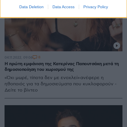
Data Deletion
Data Access
Privacy Policy
8
04.11.2022, 09:06
Η πρώτη εμφάνιση της Κατερίνας Παπουτσάκη μετά τη
δημοσιοποίηση του χωρισμού της
«Όχι μωρέ, τίποτα δεν με ενοχλεί» ανέφερε η
ηθοποιός για τα δημοσιεύματα που κυκλοφορούν -
Δείτε το βίντεο