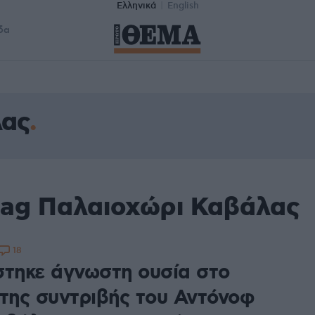
Ελληνικά
English
δα
λας
tag Παλαιοχώρι Καβάλας
18
στηκε άγνωστη ουσία στο
 της συντριβής του Αντόνοφ