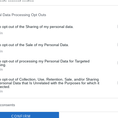
ogle consent section.
10
 τόνους πυρομαχικά μετέφερε
l Data Processing Opt Outs
onov - Οκτώ νεκροί από την
o opt-out of the Sharing of my personal data.
In
- Το πρωί θα προσεγγίσουν οι
χνουργοί
o opt-out of the Sale of my Personal Data.
In
ίνει η επιχείρηση προσέγγισης της ατράκτου του
 - Θα σταλεί μήνυμα από το 112 για να μείνουν οι
to opt-out of processing my Personal Data for Targeted
ing.
 περιοχής στα σπίτια τους με κλειστά παράθυρα - Το
In
ξεκίνησε από τη Νις της Σερβίας για την Ιορδανία -
ές δυνάμεις επιχειρούν στην περιοχή
o opt-out of Collection, Use, Retention, Sale, and/or Sharing
ersonal Data that Is Unrelated with the Purposes for which it
lected.
In
consents
CONFIRM