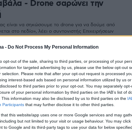
αβάλα - Drone σαρώνει την
ή
μας είναι να σηκώσουμε το drone για να δούμε από
νεται στο πεδίο», λέει ο συντονιστής Επιχειρήσεων
ού Σώματος για την περιοχή - Με απόλυτη
γίνουν οι έρευνες από τις ειδικές ομάδες των
ma -
Do Not Process My Personal Information
άμεων - «Ο Θεός μας φύλαξε για να μην πέσει μέσα
 δηλώνει κάτοικος του χωριού
to opt-out of the sale, sharing to third parties, or processing of your per
formation for targeted advertising by us, please use the below opt-out s
1
r selection. Please note that after your opt-out request is processed y
αν οι έρευνες στο σημείο
eing interest-based ads based on personal information utilized by us or
disclosed to third parties prior to your opt-out. You may separately opt-
βής του Antonov - Πιθανή η
losure of your personal information by third parties on the IAB’s list of
ση του χωριού Αντιφίλιπποι
. This information may also be disclosed by us to third parties on the
IA
Participants
that may further disclose it to other third parties.
 από την συντριβή, όλοι μέλη του πληρώματος - Το
 that this website/app uses one or more Google services and may gath
μετέφερε 12 τόνους πυρομαχικών - Σε μεγάλη
including but not limited to your visit or usage behaviour. You may click 
παρτα μέρη του αεροπλάνου
 to Google and its third-party tags to use your data for below specifi