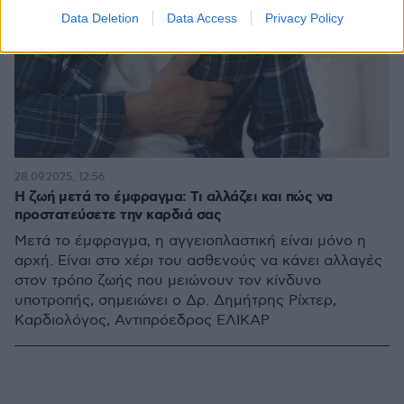
Data Deletion
Data Access
Privacy Policy
28.09.2025, 12:56
Η ζωή μετά το έμφραγμα: Τι αλλάζει και πώς να
προστατεύσετε την καρδιά σας
Μετά το έμφραγμα, η αγγειοπλαστική είναι μόνο η
αρχή. Είναι στο χέρι του ασθενούς να κάνει αλλαγές
στον τρόπο ζωής που μειώνουν τον κίνδυνο
υποτροπής, σημειώνει ο Δρ. Δημήτρης Ρίχτερ,
Καρδιολόγος, Αντιπρόεδρος ΕΛΙΚΑΡ