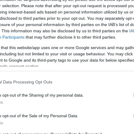
ουρικό οξύ και χοληστερόλη
r selection. Please note that after your opt-out request is processed y
eing interest-based ads based on personal information utilized by us or
εξετάσεις σας αυξημένη χοληστερόλη, τσιμπημένο
disclosed to third parties prior to your opt-out. You may separately opt-
ψηλές τιμές ουρικού οξέος; Ακολουθήστε την
losure of your personal information by third parties on the IAB’s list of
ιατροφή που θα βοηθήσει στον αποτελεσματικό
. This information may also be disclosed by us to third parties on the
IA
Participants
that may further disclose it to other third parties.
 that this website/app uses one or more Google services and may gath
including but not limited to your visit or usage behaviour. You may click 
 to Google and its third-party tags to use your data for below specifi
νο ουρικό οξύ: Σοβαρή απειλή
ogle consent section.
 την καρδιαγγειακή υγεία
l Data Processing Opt Outs
με τη θεωρία ότι το ουρικό οξύ αποτελεί ένα
απροϊόν του μεταβολισμού των πουρινών, πρόσφατες
o opt-out of the Sharing of my personal data.
χνουν ότι έχει πολλαπλές προφλεγμονώδεις,
In
κές και αγγειοσυσπαστικές ιδιότητες που συμβάλλουν
ση καρδιομεταβολικών νοσημάτων. Ο κύριος
o opt-out of the Sale of my Personal Data.
νέσης, Παθολόγος, Διευθυντής Δ’ Παθολογικής
In
ΤΕΡΑ μάς εξηγεί