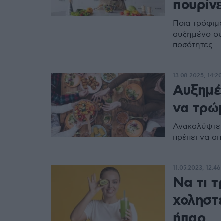
πουρίν
Ποια τρόφιμ
αυξημένο ου
ποσότητες -
13.08.2025, 14:2
Αυξημέν
να τρώμ
Ανακαλύψτε 
πρέπει να α
11.05.2023, 12:46
Να τι 
χοληστε
ήπαρ