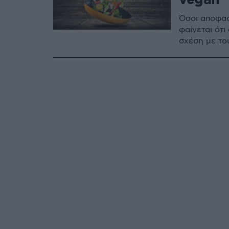
vegan
Όσοι αποφασ
φαίνεται ότ
σχέση με το