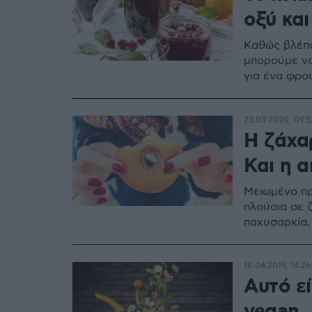
οξύ και
Καθώς βλέπο
μπορούμε να
για ένα φρο
23.03.2020, 09:5
Η ζάχα
Και η α
Μειωμένο πρ
πλούσια σε 
παχυσαρκία,
18.04.2019, 14:26
Αυτό εί