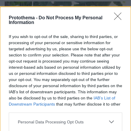
Protothema -
Do Not Process My Personal
Information
If you wish to opt-out of the sale, sharing to third parties, or
processing of your personal or sensitive information for
targeted advertising by us, please use the below opt-out
section to confirm your selection. Please note that after your
opt-out request is processed you may continue seeing
interest-based ads based on personal information utilized by
us or personal information disclosed to third parties prior to
your opt-out. You may separately opt-out of the further
disclosure of your personal information by third parties on the
IAB’s list of downstream participants. This information may
also be disclosed by us to third parties on the
IAB’s List of
Downstream Participants
that may further disclose it to other
third parties.
Please note that this website/app uses one or more Google
Personal Data Processing Opt Outs
services and may gather and store information including but
36
02.05.2024, 20:26