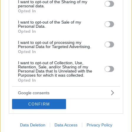
not limited to your visit or usage behaviour. You may click to
I want to opt-out of the Sharing of my
Επιστήμονες είδαν για πρώτη φορά ουρακοτάγκο να
personal data.
grant or deny consent to Google and its third-party tags to
χρησιμοποιεί ιαματικό φυτό σε πληγή
Opted In
use your data for below specified purposes in below Google
Ο 30χρονος Ράκους αιφνιδίασε τους ειδικούς -
consent section.
I want to opt-out of the Sale of my
Μάσησε τα φύλλα και αντί να τα καταπιεί, άλειφε με
Personal Data.
Opted In
τα δάχτυλά του την πληγή
I want to opt-out of processing my
Personal Data for Targeted Advertising.
Opted In
I want to opt-out of Collection, Use,
Retention, Sale, and/or Sharing of my
Personal Data that Is Unrelated with the
Purposes for which it was collected.
Opted In
Google consents
CONFIRM
Data Deletion
Data Access
Privacy Policy