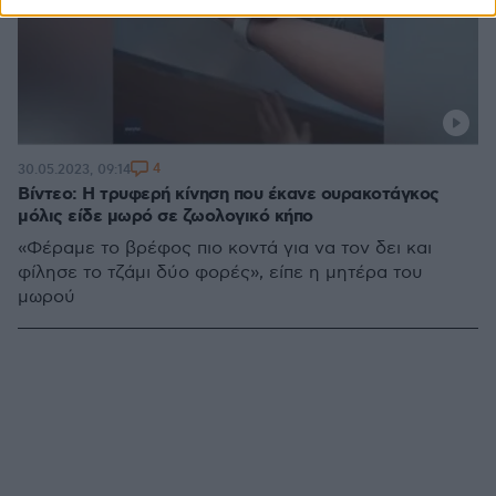
4
30.05.2023, 09:14
Βίντεο: Η τρυφερή κίνηση που έκανε ουρακοτάγκος
μόλις είδε μωρό σε ζωολογικό κήπο
«Φέραμε το βρέφος πιο κοντά για να τον δει και
φίλησε το τζάμι δύο φορές», είπε η μητέρα του
μωρού