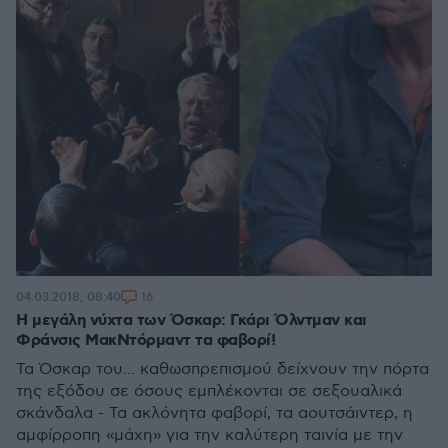
16
04.03.2018, 08:40
Η μεγάλη νύχτα των Όσκαρ: Γκάρι Όλντμαν και
Φράνσις ΜακΝτόρμαντ τα φαβορί!
Τα Όσκαρ του... καθωσπρεπισμού δείχνουν την πόρτα
της εξόδου σε όσους εμπλέκονται σε σεξουαλικά
σκάνδαλα - Τα ακλόνητα φαβορί, τα αουτσάιντερ, η
αμφίρροπη «μάχη» για την καλύτερη ταινία με την