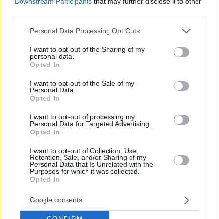
Downstream Participants
that may further disclose it to other
third parties.
Please note that this website/app uses one or more Google
Personal Data Processing Opt Outs
services and may gather and store information including but
not limited to your visit or usage behaviour. You may click to
I want to opt-out of the Sharing of my
personal data.
grant or deny consent to Google and its third-party tags to
Opted In
use your data for below specified purposes in below Google
consent section.
I want to opt-out of the Sale of my
Personal Data.
Opted In
I want to opt-out of processing my
Personal Data for Targeted Advertising.
Opted In
I want to opt-out of Collection, Use,
Retention, Sale, and/or Sharing of my
Personal Data that Is Unrelated with the
Purposes for which it was collected.
Opted In
Google consents
16
05.03.2018, 05:56
CONFIRM