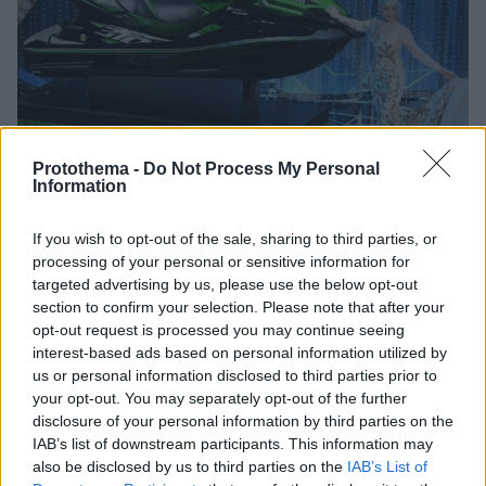
Protothema -
Do Not Process My Personal
Information
If you wish to opt-out of the sale, sharing to third parties, or
processing of your personal or sensitive information for
targeted advertising by us, please use the below opt-out
section to confirm your selection. Please note that after your
opt-out request is processed you may continue seeing
1
05.03.2018, 07:21
interest-based ads based on personal information utilized by
Βίντεο: Έδωσαν και «Όσκαρ» πιο σύντομου
us or personal information disclosed to third parties prior to
ευχαριστήριου λόγου με δώρο ένα... τζετ σκι
your opt-out. You may separately opt-out of the further
Το παρουσίασε η ακομπλεξάριστη Έλεν Μίρεν
disclosure of your personal information by third parties on the
IAB’s list of downstream participants. This information may
also be disclosed by us to third parties on the
IAB’s List of