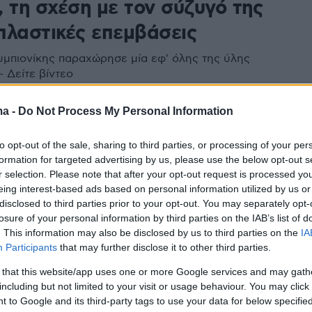
 τη σχέση με τον σύζυγό της
 πλαστικές επεμβάσεις
μπιονίκης παραχώρησε μία εφ' όλης της ύλης
 Δείτε βίντεο
ma -
Do Not Process My Personal Information
1
ακοί Αγώνες: Αναβλήθηκαν οι
to opt-out of the sale, sharing to third parties, or processing of your per
ρομίες των Σπανάκη-Τσουφλά και
formation for targeted advertising by us, please use the below opt-out s
r selection. Please note that after your opt-out request is processed y
Καγιαλή
eing interest-based ads based on personal information utilized by us or
disclosed to third parties prior to your opt-out. You may separately opt-
έμων στο Τόκιο, αναβλήθηκαν όλες οι ιστιοδρομίες
losure of your personal information by third parties on the IAB’s list of
ού προγράμματος, μεταξύ των οποίων και εκείνες των
. This information may also be disclosed by us to third parties on the
IA
υφλά και Μαντή-Καγιαλή
Participants
that may further disclose it to other third parties.
 that this website/app uses one or more Google services and may gath
including but not limited to your visit or usage behaviour. You may click 
 to Google and its third-party tags to use your data for below specifi
ος το ελληνικό βόλεϊ με την