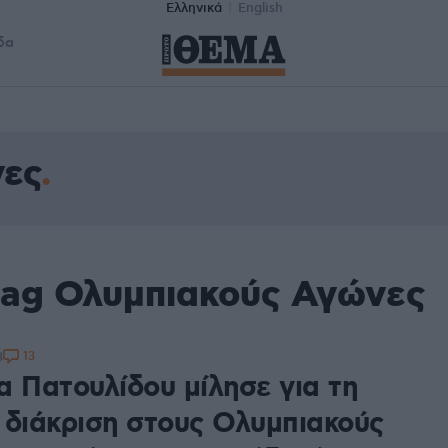
Ελληνικά
English
δα
νες
tag Ολυμπιακούς Αγώνες
13
3
α Πατουλίδου μίλησε για τη
 διάκριση στους Ολυμπιακούς