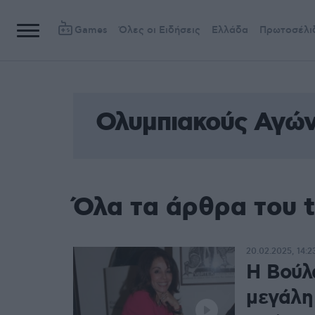
Games
Όλες οι Ειδήσεις
Ελλάδα
Πρωτοσέλι
Ολυμπιακούς Αγώ
Όλα τα άρθρα του 
20.02.2025, 14:2
Η Βούλ
μεγάλη