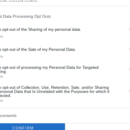
ogle consent section.
α του Θεοφάνη Τσιόκρη
l Data Processing Opt Outs
Ομοσπονδία Πετοσφαίρισης και το Ελληνικό Βόλεϊ
 απώλεια του Θεοφάνη Τσιόκρη που έφυγε από τη
o opt-out of the Sharing of my personal data.
α 78 ετών
In
o opt-out of the Sale of my Personal Data.
In
to opt-out of processing my Personal Data for Targeted
ing.
In
o opt-out of Collection, Use, Retention, Sale, and/or Sharing
ersonal Data that Is Unrelated with the Purposes for which it
lected.
In
consents
CONFIRM