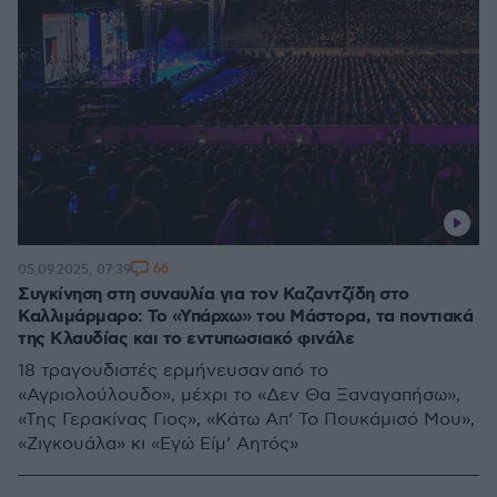
66
05.09.2025, 07:39
Συγκίνηση στη συναυλία για τον Καζαντζίδη στο
Καλλιμάρμαρο: Το «Υπάρχω» του Μάστορα, τα ποντιακά
της Κλαυδίας και το εντυπωσιακό φινάλε
18 τραγουδιστές ερμήνευσαν από το
«Αγριολούλουδο», μέχρι το «Δεν Θα Ξαναγαπήσω»,
«Της Γερακίνας Γιος», «Κάτω Απ’ Το Πουκάμισό Μου»,
«Ζιγκουάλα» κι «Εγώ Είμ’ Αητός»