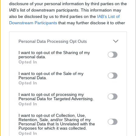
disclosure of your personal information by third parties on the
IAB’s list of downstream participants. This information may
also be disclosed by us to third parties on the
IAB’s List of
Downstream Participants
that may further disclose it to other
third parties.
Please note that this website/app uses one or more Google
2
25.09.2020, 18:42
Personal Data Processing Opt Outs
Δύο φορτηγά γεμάτα τρόφιμα για τους πληγέντες της
services and may gather and store information including but
Καρδίτσας και της Θεσσαλίας
not limited to your visit or usage behaviour. You may click to
I want to opt-out of the Sharing of my
personal data.
grant or deny consent to Google and its third-party tags to
Από το «Όλοι μαζί Μπορούμε»
Opted In
use your data for below specified purposes in below Google
consent section.
I want to opt-out of the Sale of my
Personal Data.
Opted In
I want to opt-out of processing my
Personal Data for Targeted Advertising.
Opted In
I want to opt-out of Collection, Use,
Retention, Sale, and/or Sharing of my
Personal Data that Is Unrelated with the
Purposes for which it was collected.
Opted In