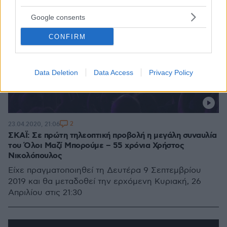
Google consents
CONFIRM
Data Deletion
Data Access
Privacy Policy
2
23.04.2020, 21:06
ΣΚΑΪ: Σε πρώτη τηλεοπτική προβολή η μεγάλη συναυλία
του Όλοι Μαζί Μπορούμε – 55 χρόνια Χρήστος
Νικολόπουλος
Είχε πραγματοποιηθεί τη Δευτέρα 9 Σεπτεμβρίου
2019 και θα μεταδοθεί την ερχόμενη Κυριακή, 26
Απριλίου στις 21:30