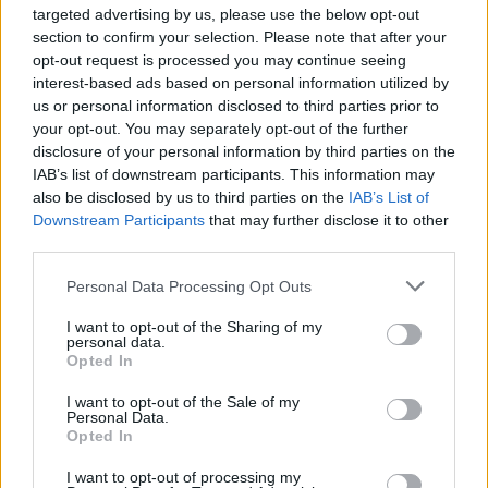
Δεκαπενταύγουστος, μετά τη δεκαπενθήμερη
targeted advertising by us, please use the below opt-out
νηστεία, η Ελλάδα στρώνει τραπέζι που
section to confirm your selection. Please note that after your
επικεντρώνεται κυρίως στο κρέας- ψητό, φούρνου ή
opt-out request is processed you may continue seeing
κατσαρόλας -συνοδευόμενο από παραδοσιακές
interest-based ads based on personal information utilized by
νοστιμιές, δροσερές σαλάτες με τα καλούδια της
us or personal information disclosed to third parties prior to
εποχής και μπόλικα μυρωδικά
your opt-out. You may separately opt-out of the further
disclosure of your personal information by third parties on the
IAB’s list of downstream participants. This information may
also be disclosed by us to third parties on the
IAB’s List of
Downstream Participants
that may further disclose it to other
third parties.
Please note that this website/app uses one or more Google
Personal Data Processing Opt Outs
services and may gather and store information including but
not limited to your visit or usage behaviour. You may click to
I want to opt-out of the Sharing of my
personal data.
grant or deny consent to Google and its third-party tags to
Opted In
use your data for below specified purposes in below Google
consent section.
I want to opt-out of the Sale of my
Personal Data.
Opted In
I want to opt-out of processing my