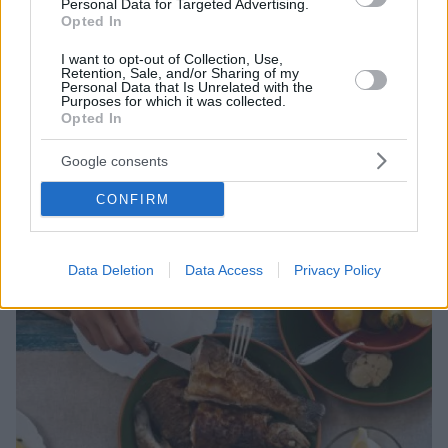
Personal Data for Targeted Advertising.
Opted In
I want to opt-out of Collection, Use,
Retention, Sale, and/or Sharing of my
Personal Data that Is Unrelated with the
Purposes for which it was collected.
01.01.2022, 22:00
Opted In
Η διαδικασία της μοιρασιάς στο οικογενειακό τραπέζι
Google consents
Να μοιράζεται κανείς ή να μη μοιράζεται; Δεν είναι
ωραίο να χάσουμε αυτή τη διαδικασία της μοιρασιάς,
CONFIRM
που μας συνδέει με το – φαντασιακό πια–
οικογενειακό τραπέζι.
Data Deletion
Data Access
Privacy Policy