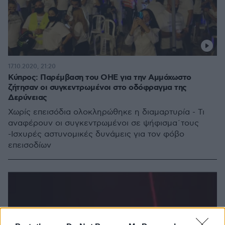
17.10.2020, 21:20
Κύπρος: Παρέμβαση του ΟΗΕ για την Αμμόχωστο
ζήτησαν οι συγκεντρωμένοι στο οδόφραγμα της
Δερύνειας
Χωρίς επεισόδια ολοκληρώθηκε η διαμαρτυρία - Τι
αναφέρουν οι συγκεντρωμένοι σε ψήφισμα΄τους
-Ισχυρές αστυνομικές δυνάμεις για τον φόβο
επεισοδίων