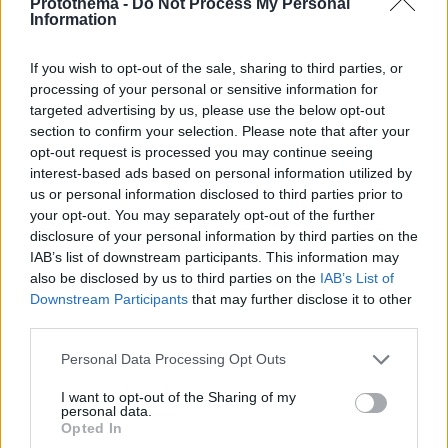
Protothema -
Do Not Process My Personal
Information
If you wish to opt-out of the sale, sharing to third parties, or
processing of your personal or sensitive information for
targeted advertising by us, please use the below opt-out
section to confirm your selection. Please note that after your
opt-out request is processed you may continue seeing
interest-based ads based on personal information utilized by
us or personal information disclosed to third parties prior to
your opt-out. You may separately opt-out of the further
disclosure of your personal information by third parties on the
IAB’s list of downstream participants. This information may
also be disclosed by us to third parties on the
IAB’s List of
Downstream Participants
that may further disclose it to other
third parties.
13
11.10.2020, 23:38
Κύπρος: Επεισόδια στο οδόφραγμα της Δερύνειας
Please note that this website/app uses one or more Google
Personal Data Processing Opt Outs
(βίντεο)
services and may gather and store information including but
not limited to your visit or usage behaviour. You may click to
I want to opt-out of the Sharing of my
Περίπου 200 άτομα με ελληνικές σημαίες έσπασαν τη
personal data.
grant or deny consent to Google and its third-party tags to
μπάρα που εμποδίζει την πρόσβαση προς την
Opted In
use your data for below specified purposes in below Google
Αμμόχωστο, άναψαν πυρσούς και πέταξαν