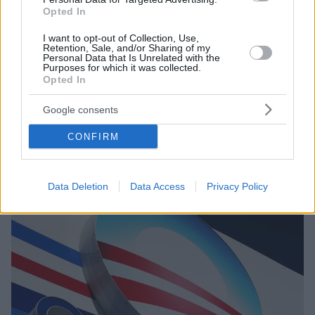
Opted In
I want to opt-out of Collection, Use,
Retention, Sale, and/or Sharing of my
3
14.10.2020, 07:20
Personal Data that Is Unrelated with the
Purposes for which it was collected.
Τι θέση πήρε για ΛΟΑΤΚΙ, Τζορτζ Φλόιντ και ρατσισμό η
Opted In
εκλεκτή του Τραμπ για το Ανώτατο Δικαστήριο;
Όλες οι απαντήσεις της Έιμι Κόνεϊ Μπάρετ από τη
Google consents
χθεσινή ακρόαση που συζητήθηκαν - Η επικύρωση
του διορισμού της ενώνει αποφασιστικά τους
CONFIRM
Ρεπουμπλικάνους
Data Deletion
Data Access
Privacy Policy