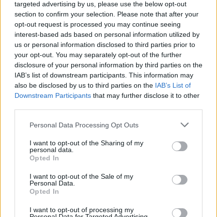
targeted advertising by us, please use the below opt-out
Ανώτατο Δικαστήριο διατηρεί τον εμβληματικό νόμο
section to confirm your selection. Please note that after your
του Ομπάμα για την ασφάλιση Υγείας
opt-out request is processed you may continue seeing
interest-based ads based on personal information utilized by
us or personal information disclosed to third parties prior to
your opt-out. You may separately opt-out of the further
disclosure of your personal information by third parties on the
IAB’s list of downstream participants. This information may
also be disclosed by us to third parties on the
IAB’s List of
Downstream Participants
that may further disclose it to other
third parties.
Please note that this website/app uses one or more Google
Personal Data Processing Opt Outs
services and may gather and store information including but
not limited to your visit or usage behaviour. You may click to
I want to opt-out of the Sharing of my
personal data.
grant or deny consent to Google and its third-party tags to
Opted In
use your data for below specified purposes in below Google
consent section.
I want to opt-out of the Sale of my
Personal Data.
Opted In
I want to opt-out of processing my
Personal Data for Targeted Advertising.