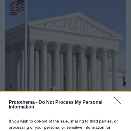
Protothema -
Do Not Process My Personal
Information
17.06.2021, 19:14
ΗΠΑ: «Όχι» στην ακύρωση του Obamacare από το
Ανώτατο Δικαστήριο
If you wish to opt-out of the sale, sharing to third parties, or
processing of your personal or sensitive information for
Παρά τις προσπάθειες του Ντόναλντ Τραμπ, το