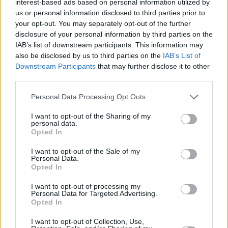
interest-based ads based on personal information utilized by
Η σειρά κάνει πρεμιέρα στον Alpha απόψε - Tι
us or personal information disclosed to third parties prior to
δήλωσε ο ηθοποιός
your opt-out. You may separately opt-out of the further
disclosure of your personal information by third parties on the
IAB’s list of downstream participants. This information may
also be disclosed by us to third parties on the
IAB’s List of
Downstream Participants
that may further disclose it to other
third parties.
Please note that this website/app uses one or more Google
Personal Data Processing Opt Outs
services and may gather and store information including but
not limited to your visit or usage behaviour. You may click to
I want to opt-out of the Sharing of my
personal data.
grant or deny consent to Google and its third-party tags to
Opted In
use your data for below specified purposes in below Google
consent section.
I want to opt-out of the Sale of my
Personal Data.
Opted In
I want to opt-out of processing my
Personal Data for Targeted Advertising.
Opted In
I want to opt-out of Collection, Use,