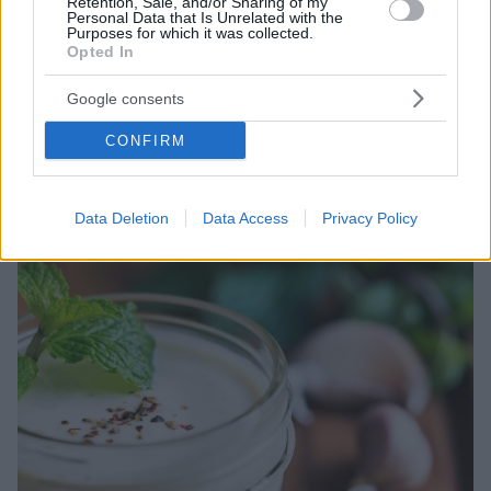
Retention, Sale, and/or Sharing of my
Personal Data that Is Unrelated with the
Purposes for which it was collected.
Opted In
23.07.2022, 13:00
H μουστάρδα η σωστή για ντρέσινγκ και βινεγκρέτ
Google consents
Το ντρέσινγκ μουστάρδας είναι πασπαρτού και
αναδεικνύει πολλά πιάτα δίνοντάς τους ένταση και
CONFIRM
νοστιμιά με τις πικάντικές του νότες.
Data Deletion
Data Access
Privacy Policy