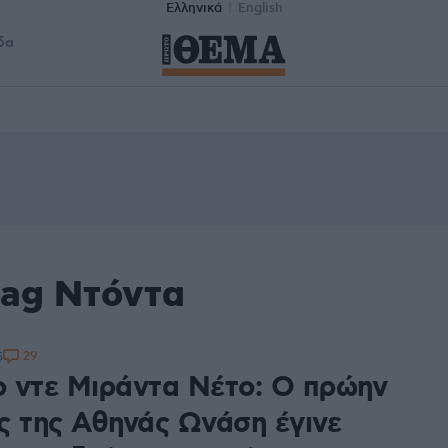
Ελληνικά
English
δα
tag Ντόντα
29
5
 ντε Μιράντα Νέτο: Ο πρώην
ς της Αθηνάς Ωνάση έγινε