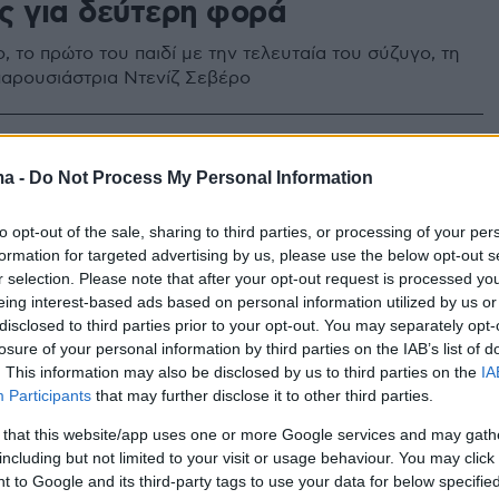
ς για δεύτερη φορά
, το πρώτο του παιδί με την τελευταία του σύζυγο, τη
παρουσιάστρια Ντενίζ Σεβέρο
5
ίζ Σεβέρο και ο Ντόντα
ma -
Do Not Process My Personal Information
υψαν το όνομα που θα δώσουν
to opt-out of the sale, sharing to third parties, or processing of your per
ο τους
formation for targeted advertising by us, please use the below opt-out s
r selection. Please note that after your opt-out request is processed y
eing interest-based ads based on personal information utilized by us or
 αποκάλυψη του ονόματος πραγματοποίησαν και μια
disclosed to third parties prior to your opt-out. You may separately opt-
γράφιση πριν το... μαιευτήριο
losure of your personal information by third parties on the IAB’s list of
. This information may also be disclosed by us to third parties on the
IA
Participants
that may further disclose it to other third parties.
5
 Μιράντα: Η Αθηνά Ωνάση ήταν
 that this website/app uses one or more Google services and may gath
including but not limited to your visit or usage behaviour. You may click 
ζυγος και καλή μητέρα για την
 to Google and its third-party tags to use your data for below specifi