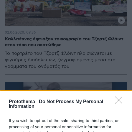
02.06.2020, 09:36
Καλλιτέχνες έφτιαξαν τοιχογραφία του Τζορτζ Φλόιντ
στον τόπο που σκοτώθηκε
Το πορτρέτο του Τζορτζ Φλόιντ πλαισιώνεται με
φιγούρες διαδηλωτών, ζωγραφισμένες μέσα στα
γράμματα του ονόματός του
Protothema -
Do Not Process My Personal
Information
If you wish to opt-out of the sale, sharing to third parties, or
processing of your personal or sensitive information for