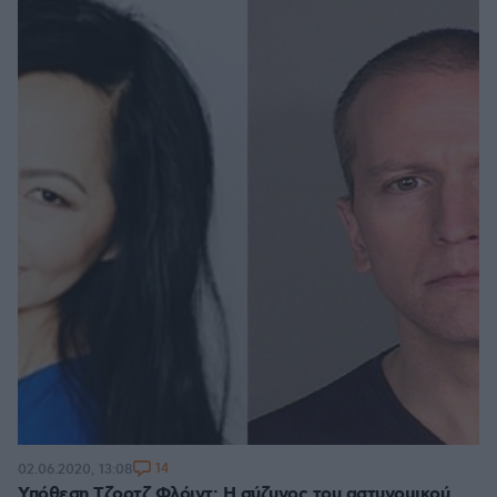
14
02.06.2020, 13:08
Υπόθεση Τζορτζ Φλόιντ: H σύζυγος του αστυνομικού