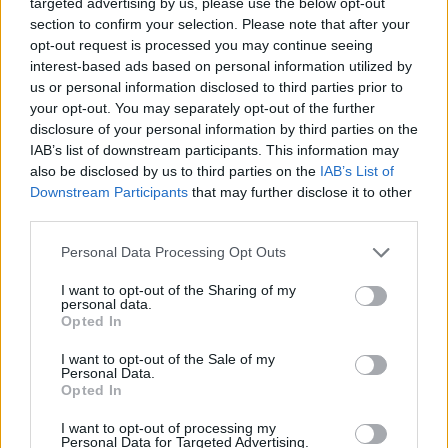
targeted advertising by us, please use the below opt-out
section to confirm your selection. Please note that after your
opt-out request is processed you may continue seeing
interest-based ads based on personal information utilized by
us or personal information disclosed to third parties prior to
your opt-out. You may separately opt-out of the further
disclosure of your personal information by third parties on the
IAB’s list of downstream participants. This information may
also be disclosed by us to third parties on the
IAB’s List of
Downstream Participants
that may further disclose it to other
third parties.
Please note that this website/app uses one or more Google
Personal Data Processing Opt Outs
60
01.06.2020, 13:50
services and may gather and store information including but
Βίντεο - 8' και 46'': Από τη ζωή στον θάνατο του Τζορτζ
not limited to your visit or usage behaviour. You may click to
I want to opt-out of the Sharing of my
personal data.
Φλόιντ
grant or deny consent to Google and its third-party tags to
Opted In
use your data for below specified purposes in below Google
Συγκλονιστικό βίντεο των New York Times - Πώς
consent section.
I want to opt-out of the Sale of my
ξεκίνησε το επεισόδιο της 25ης Μαΐου που κατέληξε
Personal Data.
στη δολοφονία του 46χρονου Αφροαμερικανού
Opted In
I want to opt-out of processing my
Personal Data for Targeted Advertising.