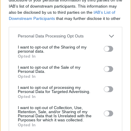
IAB’s list of downstream participants. This information may
also be disclosed by us to third parties on the
IAB’s List of
Downstream Participants
that may further disclose it to other
third parties.
Please note that this website/app uses one or more Google
Personal Data Processing Opt Outs
services and may gather and store information including but
not limited to your visit or usage behaviour. You may click to
I want to opt-out of the Sharing of my
personal data.
grant or deny consent to Google and its third-party tags to
Opted In
use your data for below specified purposes in below Google
consent section.
I want to opt-out of the Sale of my
Personal Data.
Opted In
I want to opt-out of processing my
Personal Data for Targeted Advertising.
Opted In
I want to opt-out of Collection, Use,
Retention, Sale, and/or Sharing of my
Personal Data that Is Unrelated with the
Purposes for which it was collected.
6
28.10.2023, 20:38
Opted In
Ο Ντάνιελ Ράντκλιφ ετοιμάζει ντοκιμαντέρ για τον