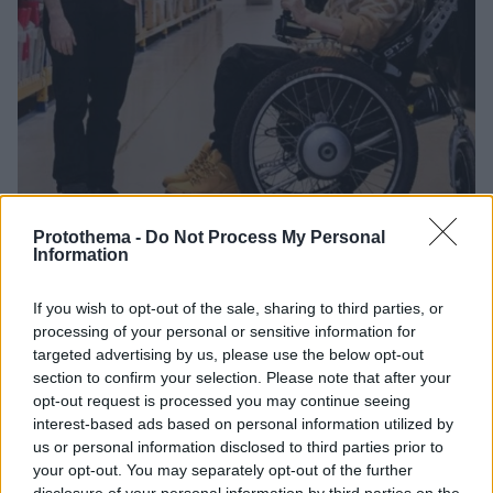
Protothema -
Do Not Process My Personal
Information
02.11.2023, 10:59
Ο κασκαντέρ του Ντάνιελ Ράντκλιφ στο Χάρι Πότερ
If you wish to opt-out of the sale, sharing to third parties, or
μιλάει για το ατύχημα στα γυρίσματα που τον άφησε
processing of your personal or sensitive information for
παράλυτο
targeted advertising by us, please use the below opt-out
Ο Ντέιβιντ Χολμς λέει πως είχε βρει την «καλύτερη
section to confirm your selection. Please note that after your
δουλειά στον κόσμο» μέχρι που το μοιραίο ατύχημα
opt-out request is processed you may continue seeing
του άλλαξε τη ζωή
interest-based ads based on personal information utilized by
us or personal information disclosed to third parties prior to
your opt-out. You may separately opt-out of the further
disclosure of your personal information by third parties on the